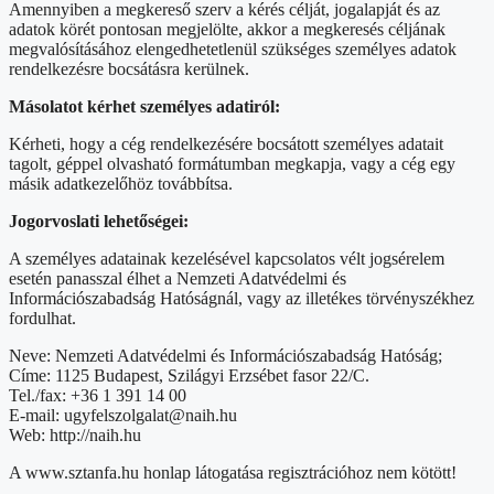
Amennyiben a megkereső szerv a kérés célját, jogalapját és az
adatok körét pontosan megjelölte, akkor a megkeresés céljának
megvalósításához elengedhetetlenül szükséges személyes adatok
rendelkezésre bocsátásra kerülnek.
Másolatot kérhet személyes adatiról:
Kérheti, hogy a cég rendelkezésére bocsátott személyes adatait
tagolt, géppel olvasható formátumban megkapja, vagy a cég egy
másik adatkezelőhöz továbbítsa.
Jogorvoslati lehetőségei:
A személyes adatainak kezelésével kapcsolatos vélt jogsérelem
esetén panasszal élhet a Nemzeti Adatvédelmi és
Információszabadság Hatóságnál, vagy az illetékes törvényszékhez
fordulhat.
Neve: Nemzeti Adatvédelmi és Információszabadság Hatóság;
Címe: 1125 Budapest, Szilágyi Erzsébet fasor 22/C.
Tel./fax: +36 1 391 14 00
E-mail: ugyfelszolgalat@naih.hu
Web: http://naih.hu
A www.sztanfa.hu honlap látogatása regisztrációhoz nem kötött!