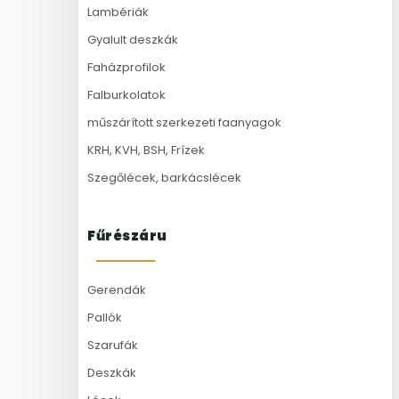
Lambériák
Gyalult deszkák
Faházprofilok
Falburkolatok
műszárított szerkezeti faanyagok
KRH, KVH, BSH, Frízek
Szegőlécek, barkácslécek
Fűrészáru
Gerendák
Pallók
Szarufák
Deszkák