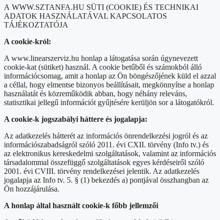
A WWW.SZTANFA.HU SÜTI (COOKIE) ÉS TECHNIKAI
ADATOK HASZNÁLATÁVAL KAPCSOLATOS
TÁJÉKOZTATÓJA
A cookie-król:
A www.linearszerviz.hu honlap a látogatása során úgynevezett
cookie-kat (sütiket) használ. A cookie betűből és számokból álló
információcsomag, amit a honlap az Ön böngészőjének küld el azzal
a céllal, hogy elmentse bizonyos beállításait, megkönnyítse a honlap
használatát és közreműködik abban, hogy néhány releváns,
statisztikai jellegű információt gyűjtésére kerüljön sor a látogatókról.
A cookie-k jogszabályi háttere és jogalapja:
Az adatkezelés hátterét az információs önrendelkezési jogról és az
információszabadságról szóló 2011. évi CXII. törvény (Info tv.) és
az elektronikus kereskedelmi szolgáltatások, valamint az információs
társadalommal összefüggő szolgáltatások egyes kérdéseiről szóló
2001. évi CVIII. törvény rendelkezései jelentik. Az adatkezelés
jogalapja az Info tv. 5. § (1) bekezdés a) pontjával összhangban az
Ön hozzájárulása.
A honlap által használt cookie-k főbb jellemzői