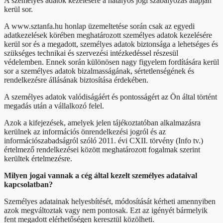
A személyes adatok kezelésére a hatályos jogi szabályozás alapján
kerül sor.
A www.sztanfa.hu honlap üzemeltetése során csak az egyedi
adatkezelések körében meghatározott személyes adatok kezelésére
kerül sor és a megadott, személyes adatok biztonsága a lehetséges és
szükséges technikai és szervezési intézkedéssel részesül
védelemben. Ennek során különösen nagy figyelem fordítására kerül
sor a személyes adatok bizalmasságának, sértetlenségének és
rendelkezésre állásának biztosítása érdekében.
A személyes adatok valódiságáért és pontosságért az Ön által történt
megadás után a vállalkozó felel.
Azok a kifejezések, amelyek jelen tájékoztatóban alkalmazásra
kerülnek az információs önrendelkezési jogról és az
információszabadságról szóló 2011. évi CXII. törvény (Info tv.)
értelmező rendelkezései között meghatározott fogalmak szerint
kerültek értelmezésre.
Milyen jogai vannak a cég által kezelt személyes adataival
kapcsolatban?
Személyes adatainak helyesbítését, módosítását kérheti amennyiben
azok megváltoztak vagy nem pontosak. Ezt az igényét bármelyik
fent megadott elérhetőségen keresztül közölheti.