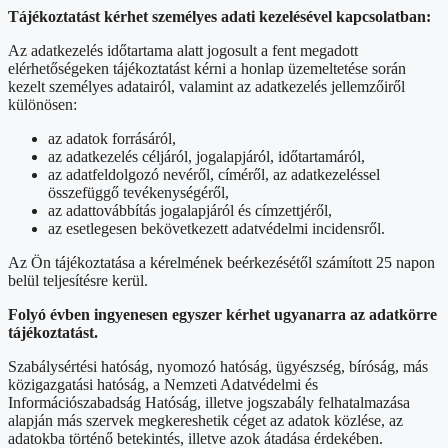
Tájékoztatást kérhet személyes adati kezelésével kapcsolatban:
Az adatkezelés időtartama alatt jogosult a fent megadott
elérhetőségeken tájékoztatást kérni a honlap üzemeltetése során
kezelt személyes adatairól, valamint az adatkezelés jellemzőiről
különösen:
az adatok forrásáról,
az adatkezelés céljáról, jogalapjáról, időtartamáról,
az adatfeldolgozó nevéről, címéről, az adatkezeléssel
összefüggő tevékenységéről,
az adattovábbítás jogalapjáról és címzettjéről,
az esetlegesen bekövetkezett adatvédelmi incidensről.
Az Ön tájékoztatása a kérelmének beérkezésétől számított 25 napon
belül teljesítésre kerül.
Folyó évben ingyenesen egyszer kérhet ugyanarra az adatkörre
tájékoztatást.
Szabálysértési hatóság, nyomozó hatóság, ügyészség, bíróság, más
közigazgatási hatóság, a Nemzeti Adatvédelmi és
Információszabadság Hatóság, illetve jogszabály felhatalmazása
alapján más szervek megkereshetik céget az adatok közlése, az
adatokba történő betekintés, illetve azok átadása érdekében.