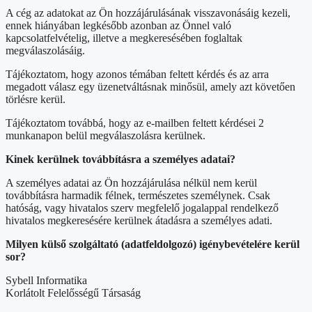
A cég az adatokat az Ön hozzájárulásának visszavonásáig kezeli,
ennek hiányában legkésőbb azonban az Önnel való
kapcsolatfelvételig, illetve a megkeresésében foglaltak
megválaszolásáig.
Tájékoztatom, hogy azonos témában feltett kérdés és az arra
megadott válasz egy üzenetváltásnak minősül, amely azt követően
törlésre kerül.
Tájékoztatom továbbá, hogy az e-mailben feltett kérdései 2
munkanapon belül megválaszolásra kerülnek.
Kinek kerülnek továbbításra a személyes adatai?
A személyes adatai az Ön hozzájárulása nélkül nem kerül
továbbításra harmadik félnek, természetes személynek. Csak
hatóság, vagy hivatalos szerv megfelelő jogalappal rendelkező
hivatalos megkeresésére kerülnek átadásra a személyes adati.
Milyen külső szolgáltató (adatfeldolgozó) igénybevételére kerül
sor?
Sybell Informatika
Korlátolt Felelősségű Társaság