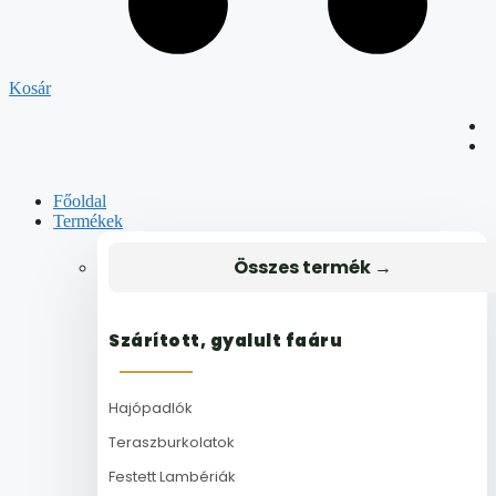
Kosár
Főoldal
Termékek
Összes termék →
Szárított, gyalult faáru
Hajópadlók
Teraszburkolatok
Festett Lambériák