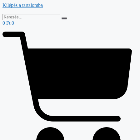
Kilépés a tartalomba
0
Ft
0