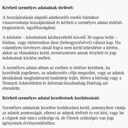
Kérheti személyes adatainak törlését:
A hozzájárulásán alapuló adatkezelés esetén bármikor
visszavonhatja hozzájárulását és kérheti a személyes adatai törlését.
(regisztráció, ügyfélszolgálat)
A kérésére – kérelmének kézhezvételét követő 30 napon belül –
írásban, vagy elektronikus úton (beleegyezésével) választ kap. Ha
valamilyen törvényes oknál fogva nem kerül teljesítésre a kérése,
akkor az elutasításra kerül, természetesen annak ténybeli és jogi
indokainak közlése mellett.
A személyes adatai abban az esetben is törlésre kerülnek, ha
kezelésük jogellenes, az adatkezelés célja megszűnt, vagy az adatok
tárolásának meghatározott határideje lejárt, illetve a bíróság vagy a
Nemzeti Adatvédelmi és Információszabadság Hatóság azt
elrendelte.
Kérheti személyes adatai kezelésének korlátozását:
Személyes adatainak kezelése korlátozásra kerül, amennyiben vitatja
az adatok pontosságát, ellenzi az adatok törlését és ezt kéri, vagy ha
a cégnek már nincs szüksége rá, de Önnek szükséges van jogi
igényeinek érvényesüléséhez.