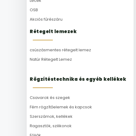
Lécek
OSB
Akciós fűrészáru
Rétegelt lemezek
csúszásmentes rétegelt lemez
Natúr Rétegelt Lemez
Rögzítéstechnika és egyéb kellékek
Csavarok és szegek
Fém rögzítőelemek és kapcsok
Szerszámok, kellékek
Ragasztók, szilikonok
Fóliák