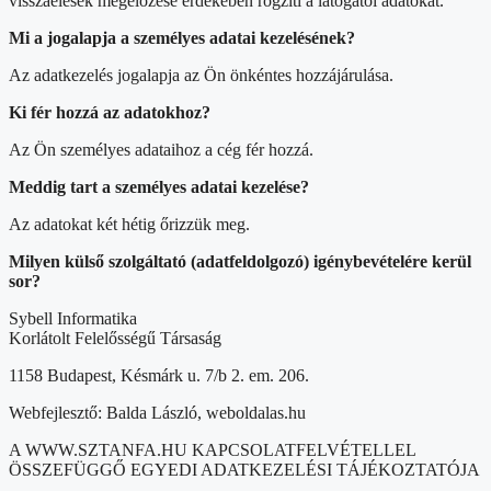
visszaélések megelőzése érdekében rögzíti a látogatói adatokat.
Mi a jogalapja a személyes adatai kezelésének?
Az adatkezelés jogalapja az Ön önkéntes hozzájárulása.
Ki fér hozzá az adatokhoz?
Az Ön személyes adataihoz a cég fér hozzá.
Meddig tart a személyes adatai kezelése?
Az adatokat két hétig őrizzük meg.
Milyen külső szolgáltató (adatfeldolgozó) igénybevételére kerül
sor?
Sybell Informatika
Korlátolt Felelősségű Társaság
1158 Budapest, Késmárk u. 7/b 2. em. 206.
Webfejlesztő: Balda László, weboldalas.hu
A WWW.SZTANFA.HU KAPCSOLATFELVÉTELLEL
ÖSSZEFÜGGŐ EGYEDI ADATKEZELÉSI TÁJÉKOZTATÓJA