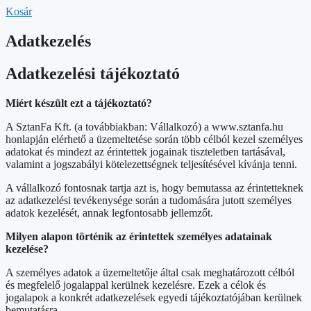
Kosár
Adatkezelés
Adatkezelési tájékoztató
Miért készült ezt a tájékoztató?
A SztanFa Kft. (a továbbiakban: Vállalkozó) a www.sztanfa.hu
honlapján elérhető a üzemeltetése során több célból kezel személyes
adatokat és mindezt az érintettek jogainak tiszteletben tartásával,
valamint a jogszabályi kötelezettségnek teljesítésével kívánja tenni.
A vállalkozó fontosnak tartja azt is, hogy bemutassa az érintetteknek
az adatkezelési tevékenysége során a tudomására jutott személyes
adatok kezelését, annak legfontosabb jellemzőt.
Milyen alapon történik az érintettek személyes adatainak
kezelése?
A személyes adatok a üzemeltetője által csak meghatározott célból
és megfelelő jogalappal kerülnek kezelésre. Ezek a célok és
jogalapok a konkrét adatkezelések egyedi tájékoztatójában kerülnek
bemutatásra.