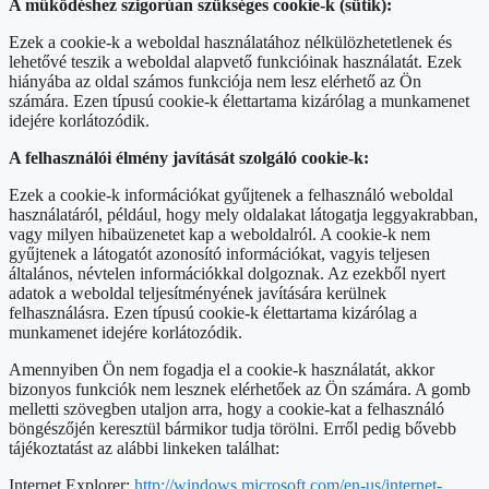
A működéshez szigorúan szükséges cookie-k (sütik):
Ezek a cookie-k a weboldal használatához nélkülözhetetlenek és
lehetővé teszik a weboldal alapvető funkcióinak használatát. Ezek
hiányába az oldal számos funkciója nem lesz elérhető az Ön
számára. Ezen típusú cookie-k élettartama kizárólag a munkamenet
idejére korlátozódik.
A felhasználói élmény javítását szolgáló cookie-k:
Ezek a cookie-k információkat gyűjtenek a felhasználó weboldal
használatáról, például, hogy mely oldalakat látogatja leggyakrabban,
vagy milyen hibaüzenetet kap a weboldalról. A cookie-k nem
gyűjtenek a látogatót azonosító információkat, vagyis teljesen
általános, névtelen információkkal dolgoznak. Az ezekből nyert
adatok a weboldal teljesítményének javítására kerülnek
felhasználásra. Ezen típusú cookie-k élettartama kizárólag a
munkamenet idejére korlátozódik.
Amennyiben Ön nem fogadja el a cookie-k használatát, akkor
bizonyos funkciók nem lesznek elérhetőek az Ön számára. A gomb
melletti szövegben utaljon arra, hogy a cookie-kat a felhasználó
böngészőjén keresztül bármikor tudja törölni. Erről pedig bővebb
tájékoztatást az alábbi linkeken találhat:
Internet Explorer:
http://windows.microsoft.com/en-us/internet-