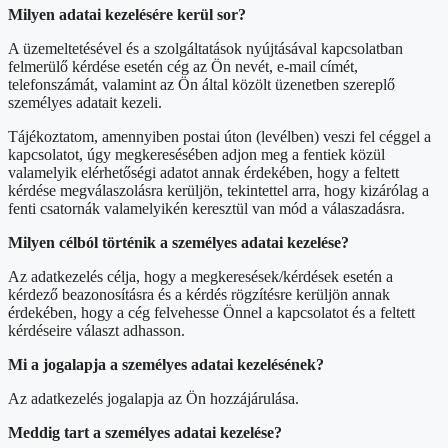
Milyen adatai kezelésére kerül sor?
A üzemeltetésével és a szolgáltatások nyújtásával kapcsolatban
felmerülő kérdése esetén cég az Ön nevét, e-mail címét,
telefonszámát, valamint az Ön által közölt üzenetben szereplő
személyes adatait kezeli.
Tájékoztatom, amennyiben postai úton (levélben) veszi fel céggel a
kapcsolatot, úgy megkeresésében adjon meg a fentiek közül
valamelyik elérhetőségi adatot annak érdekében, hogy a feltett
kérdése megválaszolásra kerüljön, tekintettel arra, hogy kizárólag a
fenti csatornák valamelyikén keresztül van mód a válaszadásra.
Milyen célból történik a személyes adatai kezelése?
Az adatkezelés célja, hogy a megkeresések/kérdések esetén a
kérdező beazonosításra és a kérdés rögzítésre kerüljön annak
érdekében, hogy a cég felvehesse Önnel a kapcsolatot és a feltett
kérdéseire választ adhasson.
Mi a jogalapja a személyes adatai kezelésének?
Az adatkezelés jogalapja az Ön hozzájárulása.
Meddig tart a személyes adatai kezelése?