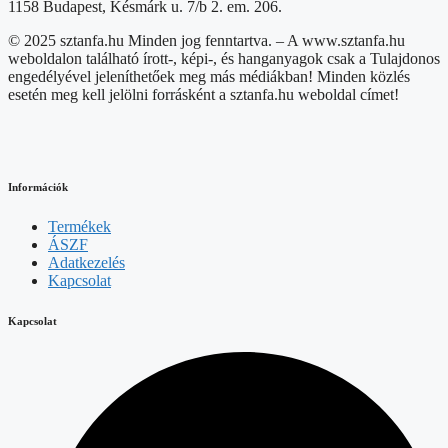
1158 Budapest, Késmárk u. 7/b 2. em. 206.
© 2025 sztanfa.hu Minden jog fenntartva. – A www.sztanfa.hu
weboldalon található írott-, képi-, és hanganyagok csak a Tulajdonos
engedélyével jeleníthetőek meg más médiákban! Minden közlés
esetén meg kell jelölni forrásként a sztanfa.hu weboldal címet!
Információk
Termékek
ÁSZF
Adatkezelés
Kapcsolat
Kapcsolat