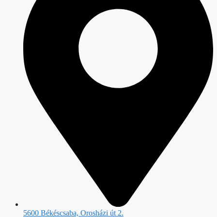
5600 Békéscsaba, Orosházi út 2.