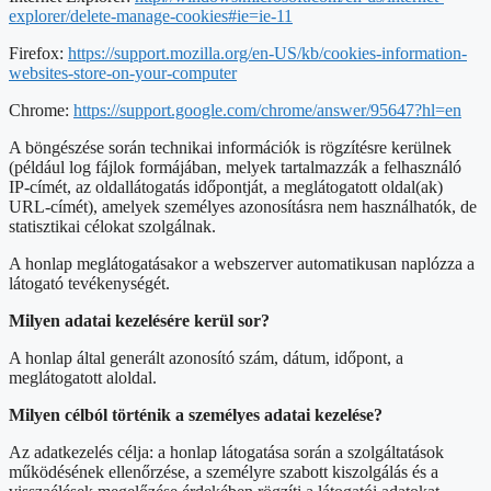
explorer/delete-manage-cookies#ie=ie-11
Firefox:
https://support.mozilla.org/en-US/kb/cookies-information-
websites-store-on-your-computer
Chrome:
https://support.google.com/chrome/answer/95647?hl=en
A böngészése során technikai információk is rögzítésre kerülnek
(például log fájlok formájában, melyek tartalmazzák a felhasználó
IP-címét, az oldallátogatás időpontját, a meglátogatott oldal(ak)
URL-címét), amelyek személyes azonosításra nem használhatók, de
statisztikai célokat szolgálnak.
A honlap meglátogatásakor a webszerver automatikusan naplózza a
látogató tevékenységét.
Milyen adatai kezelésére kerül sor?
A honlap által generált azonosító szám, dátum, időpont, a
meglátogatott aloldal.
Milyen célból történik a személyes adatai kezelése?
Az adatkezelés célja: a honlap látogatása során a szolgáltatások
működésének ellenőrzése, a személyre szabott kiszolgálás és a