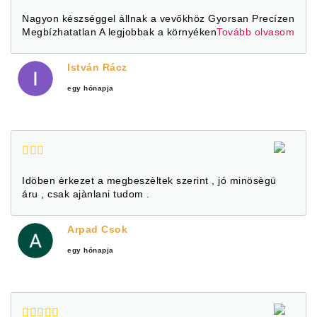
Nagyon készséggel állnak a vevőkhöz Gyorsan Precízen
Megbízhatatlan A legjobbak a környéken
Tovább olvasom
István Rácz
egy hónapja
Idöben èrkezet a megbeszèltek szerint , jó minösègü
áru , csak ajànlani tudom .
Arpad Csok
egy hónapja