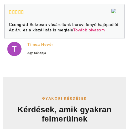
Csongrád-Bokrosra vásároltunk borovi fenyő hajópadlót.
Az áru ès a kiszállìtás is megfele
Tovább olvasom
Tímea Hevér
egy hónapja
GYAKORI KÉRDÉSEK
Kérdések, amik gyakran
felmerülnek