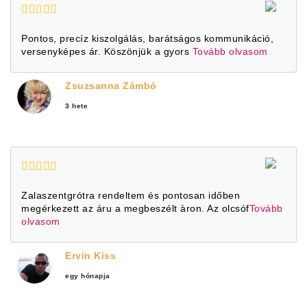
Pontos, precíz kiszolgálás, barátságos kommunikáció,
versenyképes ár. Köszönjük a gyors
Tovább olvasom
Zsuzsanna Zámbó
3 hete
Zalaszentgrótra rendeltem és pontosan időben
megérkezett az áru a megbeszélt àron. Az olcsóf
Tovább
olvasom
Ervin Kiss
egy hónapja