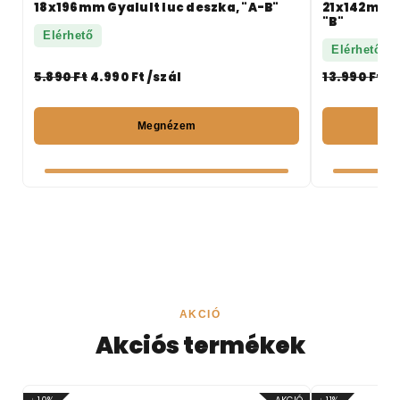
18x196mm Gyalult luc deszka, "A-B"
21x142mm V
"B"
Elérhető
Elérhető 3
5.890
Ft
4.990
Ft
/szál
13.990
Ft
9
Megnézem
AKCIÓ
Akciós termékek