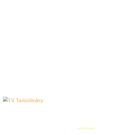
©
2026
Sztanfa Minden jog fenntartva.
Design & Developed by
webluminar