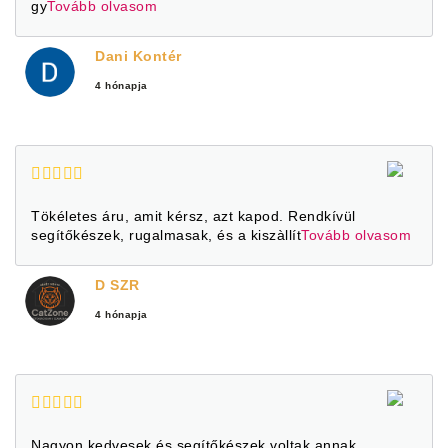
gy
Tovább olvasom
Dani Kontér
4 hónapja
Tökéletes áru, amit kérsz, azt kapod. Rendkívül
segítőkészek, rugalmasak, és a kiszàllít
Tovább olvasom
D SZR
4 hónapja
Nagyon kedvesek és segítőkészek voltak annak