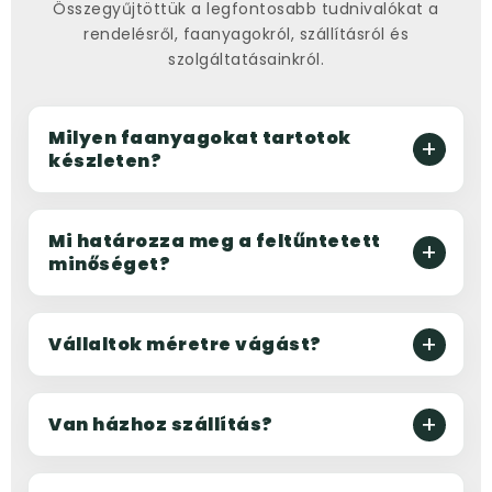
Összegyűjtöttük a legfontosabb tudnivalókat a
rendelésről, faanyagokról, szállításról és
szolgáltatásainkról.
Milyen faanyagokat tartotok
készleten?
Mi határozza meg a feltűntetett
minőséget?
Vállaltok méretre vágást?
Van házhoz szállítás?