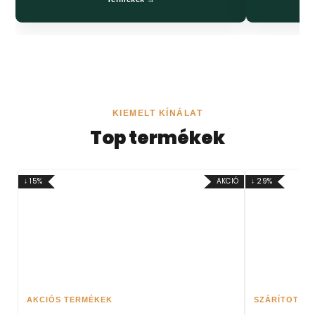
KIEMELT KÍNÁLAT
Top termékek
↓ 15%
AKCIÓ
↓ 29%
AKCIÓS TERMÉKEK
SZÁRÍTOTT, 