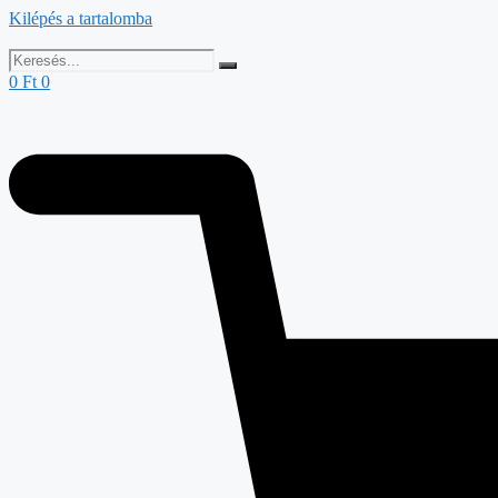
Kilépés a tartalomba
0
Ft
0