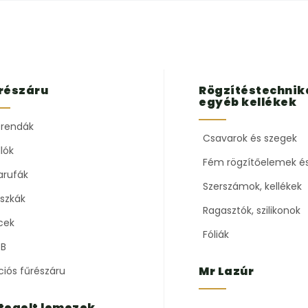
részáru
Rögzítéstechnik
egyéb kellékek
rendák
Csavarok és szegek
lók
Fém rögzítőelemek é
arufák
Szerszámok, kellékek
szkák
Ragasztók, szilikonok
cek
Fóliák
B
Mr Lazúr
ciós fűrészáru
tegelt lemezek