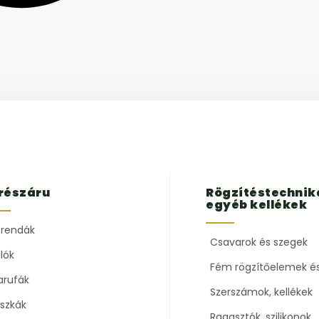
részáru
Rögzítéstechnik
egyéb kellékek
rendák
Csavarok és szegek
lók
Fém rögzítőelemek é
arufák
Szerszámok, kellékek
szkák
Ragasztók, szilikonok