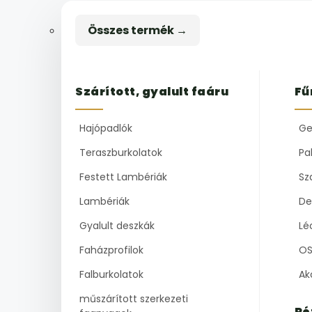
Összes termék →
Szárított, gyalult faáru
Fű
Hajópadlók
Ge
Teraszburkolatok
Pal
Festett Lambériák
Sz
Lambériák
De
Gyalult deszkák
Lé
Faházprofilok
OS
Falburkolatok
Ak
műszárított szerkezeti
Ré