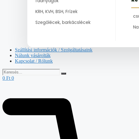
faanyagok
KRH, KVH, BSH, Frízek
cs
Szegőlécek, barkácslécek
Na
Szállítási információk / Szolgáltatásaink
Nálunk vásárolták
Kapcsolat / Rólunk
0
Ft
0