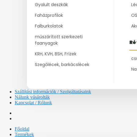
Gyalult deszkák
Lé
Faházprofilok
OS
Falburkolatok
Ak
műszárított szerkezeti
Ré
faanyagok
KRH, KVH, BSH, Frízek
cs
Szegőlécek, barkácslécek
Na
Szállítási információk / Szolgáltatásaink
Nálunk vásárolták
Kapcsolat / Rólunk
Főoldal
Termékek