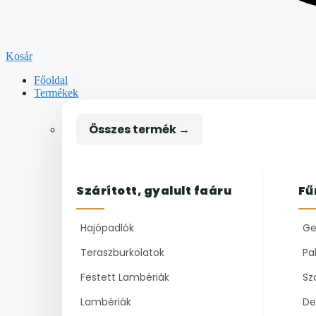
Kosár
Főoldal
Termékek
Összes termék →
Szárított, gyalult faáru
Fű
Hajópadlók
Ge
Teraszburkolatok
Pal
Festett Lambériák
Sz
Lambériák
De