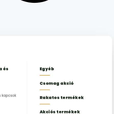
a és
Egyéb
Csomag akció
s kapcsok
Rakatos termékek
Akciós termékek