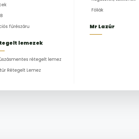
cek
Fóliák
B
Mr Lazúr
ciós fűrészáru
tegelt lemezek
úszásmentes rétegelt lemez
túr Rétegelt Lemez