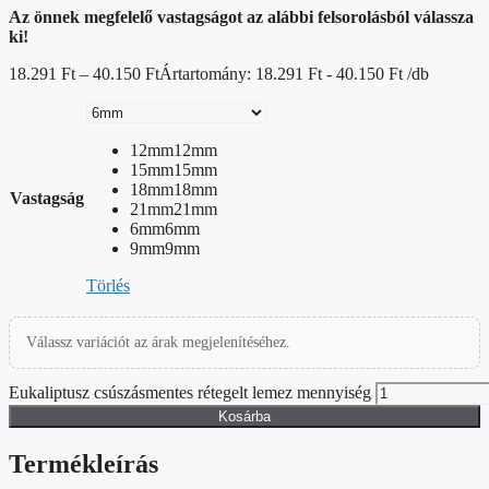
Az önnek megfelelő vastagságot az alábbi felsorolásból válassza
ki!
18.291
Ft
–
40.150
Ft
Ártartomány: 18.291 Ft - 40.150 Ft
/db
12mm
12mm
15mm
15mm
18mm
18mm
Vastagság
21mm
21mm
6mm
6mm
9mm
9mm
Törlés
Válassz variációt az árak megjelenítéséhez.
Eukaliptusz csúszásmentes rétegelt lemez mennyiség
Kosárba
Termékleírás