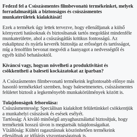
Fedezd fel a Csúszásmentes filmbevonatú termékeinket, melyek
forradalmasítják a biztonságos és csúszásmentes
munkaterületek kialakítását!
Ezek a termékek úgy lettek tervezve, hogy ellenálljanak a külső
környezeti hatásoknak és biztosítsanak tartós megoldást mindenféle
munkaterületre, ahol a csúszásgátlás kritikus fontosságú. Az
eukaliptusz és nyárfa keverék biztosítja az erősséget és tartósságot,
míg a fenolfilm bevonat megvédi a faanyagot a nedvességtől és
egyéb külső behatásoktól.
Kíváncsi vagy, hogyan növelheti a produktivitást és
csökkentheti a baleseti kockázatokat az iparban?
A Csúszásmentes filmbevonatú termékeink legfontosabb előnye más
hasonló termékekkel szemben, hogy balesetmenetes, csúszásmentes
felületet biztosít a legkeményebb munkakörülmények között is.
Tulajdonságok felsorolása:
Csúszásmentesség: Speciálisan kialakított felületünkkel csökkentjük
a munkahelyi csúszások és esések esélyét.
Tartósság: A kiváló minőségű anyaghasználattal biztosítjuk, hogy
termékeink hosszú távon is megtartsák tulajdonságaikat.
Vízállóság: Kültéri ragasztásnak köszönhetően termékeink
ellenállnak az időjárás viszontagságainak is.