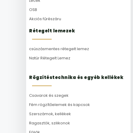
Lécek
OSB
Akciós fűrészáru
Rétegelt lemezek
csúszásmentes rétegelt lemez
Natúr Rétegelt Lemez
Rögzítéstechnika és egyéb kellékek
Csavarok és szegek
Fém rögzítőelemek és kapcsok
Szerszámok, kellékek
Ragasztók, szilikonok
Fóliák