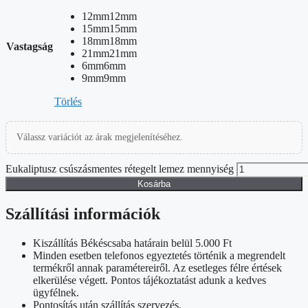
12mm
12mm
15mm
15mm
18mm
18mm
Vastagság
21mm
21mm
6mm
6mm
9mm
9mm
Törlés
Válassz variációt az árak megjelenítéséhez.
Eukaliptusz csúszásmentes rétegelt lemez mennyiség
Kosárba
Szállítási információk
Kiszállítás Békéscsaba határain belül 5.000 Ft
Minden esetben telefonos egyeztetés történik a megrendelt
termékről annak paramétereiről. Az esetleges félre értések
elkerülése végett. Pontos tájékoztatást adunk a kedves
ügyfélnek.
Pontosítás után szállítás szervezés.