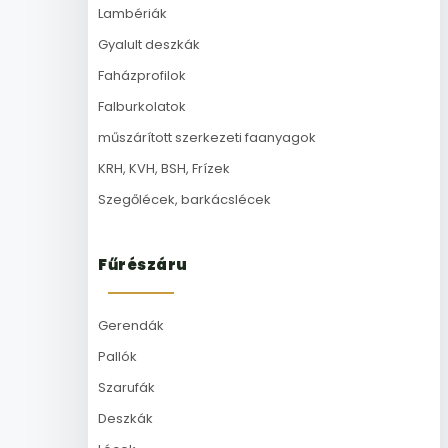
Lambériák
Gyalult deszkák
Faházprofilok
Falburkolatok
műszárított szerkezeti faanyagok
KRH, KVH, BSH, Frízek
Szegőlécek, barkácslécek
Fűrészáru
Gerendák
Pallók
Szarufák
Deszkák