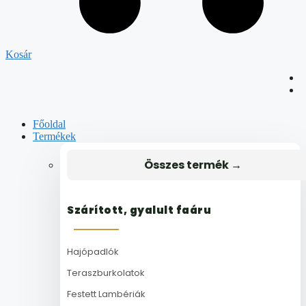
Kosár
Főoldal
Termékek
Összes termék →
Szárított, gyalult faáru
Hajópadlók
Teraszburkolatok
Festett Lambériák