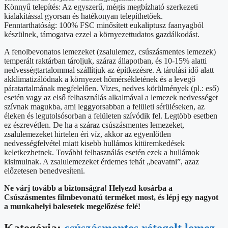
Könnyű telepítés: Az egyszerű, mégis megbízható szerkezeti
kialakítással gyorsan és hatékonyan telepíthetőek.
Fenntarthatóság: 100% FSC minősített eukaliptusz faanyagból
készülnek, támogatva ezzel a környezettudatos gazdálkodást.
A fenolbevonatos lemezeket (zsalulemez, csúszásmentes lemezek)
temperált raktárban tároljuk, száraz állapotban, és 10-15% alatti
nedvességtartalommal szállítjuk az építkezésre. A tárolási idő alatt
akklimatizálódnak a környezet hőmérsékletének és a levegő
páratartalmának megfelelően. Vizes, nedves körülmények (pl.: eső)
esetén vagy az első felhasználás alkalmával a lemezek nedvességet
szívnak magukba, ami leggyorsabban a felületi sérüléseken, az
éleken és legutolsósorban a felületen szívódik fel. Legtöbb esetben
ez észrevétlen. De ha a száraz csúszásmentes lemezeket,
zsalulemezeket hirtelen éri víz, akkor az egyenlőtlen
nedvességfelvétel miatt kisebb hullámos kitüremkedések
keletkezhetnek. További felhasználás esetén ezek a hullámok
kisimulnak. A zsalulemezeket érdemes tehát „beavatni”, azaz
előzetesen benedvesíteni.
Ne várj tovább a biztonságra! Helyezd kosárba a
Csúszásmentes filmbevonatú terméket most, és lépj egy nagyot
a munkahelyi balesetek megelőzése felé!
Kategória:
csúszásmentes rétegelt lemez
,