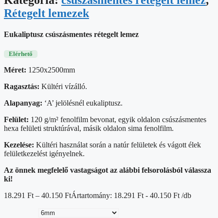
Rétegelt lemezek
Eukaliptusz csúszásmentes rétegelt lemez
Elérhető
Méret:
1250x2500mm
Ragasztás:
Kültéri vízálló.
Alapanyag:
‘A’ jelölésnél eukaliptusz.
Felület:
120 g/m² fenolfilm bevonat, egyik oldalon csúszásmentes
hexa felületi struktúrával, másik oldalon sima fenolfilm.
Kezelése:
Kültéri használat során a natúr felületek és vágott élek
felületkezelést igényelnek.
Az önnek megfelelő vastagságot az alábbi felsorolásból válassza
ki!
18.291
Ft
–
40.150
Ft
Ártartomány: 18.291 Ft - 40.150 Ft
/db