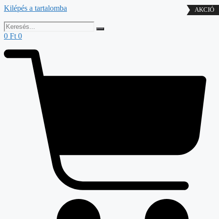
Kilépés a tartalomba
0
Ft
0