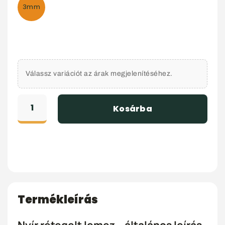
3mm
Válassz variációt az árak megjelenítéséhez.
Kosárba
Termékleírás
Nyír rétegelt lemez – általános leírás