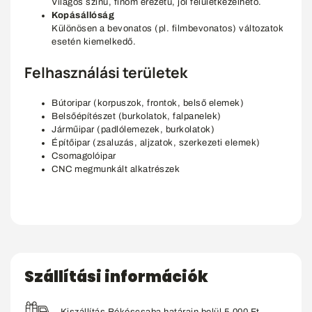
Világos színű, finom erezetű, jól felületkezelhető.
Kopásállóság
Különösen a bevonatos (pl. filmbevonatos) változatok
esetén kiemelkedő.
Felhasználási területek
Bútoripar (korpuszok, frontok, belső elemek)
Belsőépítészet (burkolatok, falpanelek)
Járműipar (padlólemezek, burkolatok)
Építőipar (zsaluzás, aljzatok, szerkezeti elemek)
Csomagolóipar
CNC megmunkált alkatrészek
Szállítási információk