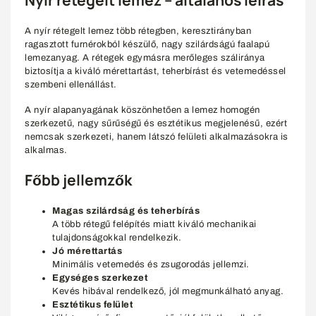
A nyír rétegelt lemez több rétegben, keresztirányban
ragasztott furnérokból készülő, nagy szilárdságú faalapú
lemezanyag. A rétegek egymásra merőleges száliránya
biztosítja a kiváló mérettartást, teherbírást és vetemedéssel
szembeni ellenállást.
A nyír alapanyagának köszönhetően a lemez homogén
szerkezetű, nagy sűrűségű és esztétikus megjelenésű, ezért
nemcsak szerkezeti, hanem látszó felületi alkalmazásokra is
alkalmas.
Főbb jellemzők
Magas szilárdság és teherbírás
A több rétegű felépítés miatt kiváló mechanikai
tulajdonságokkal rendelkezik.
Jó mérettartás
Minimális vetemedés és zsugorodás jellemzi.
Egységes szerkezet
Kevés hibával rendelkező, jól megmunkálható anyag.
Esztétikus felület