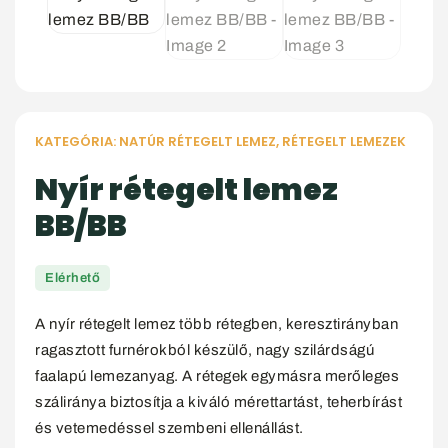
KATEGÓRIA:
NATÚR RÉTEGELT LEMEZ
,
RÉTEGELT LEMEZEK
Nyír rétegelt lemez
BB/BB
Elérhető
A nyír rétegelt lemez több rétegben, keresztirányban
ragasztott furnérokból készülő, nagy szilárdságú
faalapú lemezanyag. A rétegek egymásra merőleges
száliránya biztosítja a kiváló mérettartást, teherbírást
és vetemedéssel szembeni ellenállást.