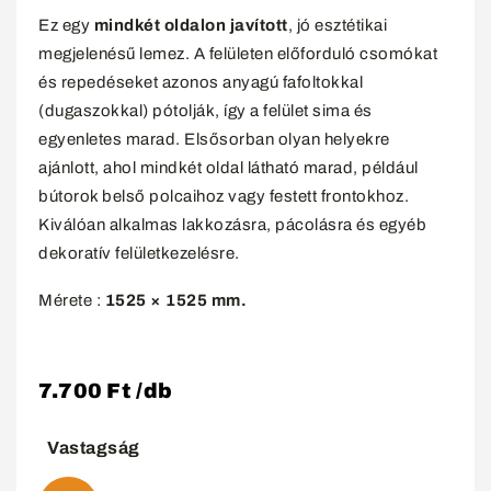
Ez egy
mindkét oldalon javított
, jó esztétikai
megjelenésű lemez. A felületen előforduló csomókat
és repedéseket azonos anyagú fafoltokkal
(dugaszokkal) pótolják, így a felület sima és
egyenletes marad. Elsősorban olyan helyekre
ajánlott, ahol mindkét oldal látható marad, például
bútorok belső polcaihoz vagy festett frontokhoz.
Kiválóan alkalmas lakkozásra, pácolásra és egyéb
dekoratív felületkezelésre.
Mérete :
1525 × 1525 mm.
7.700
Ft
/db
Vastagság