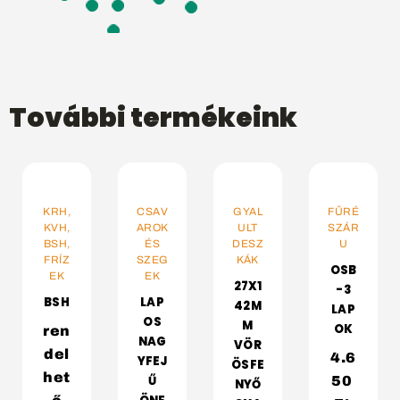
További termékeink
A
KOSÁRBA
VÁLASSZ
KOSÁRBA
VÁLASSZ
KRH,
CSAV
GYAL
FŰRÉ
OPCIÓT
OPCIÓT
KVH,
AROK
ULT
SZÁR
BSH,
ÉS
DESZ
U
FRÍZ
SZEG
KÁK
OSB
EK
EK
27X1
-3
BSH
LAP
42M
LAP
OS
M
OK
ren
NAG
VÖR
del
4.6
YFEJ
ÖSFE
het
Ű
50
NYŐ