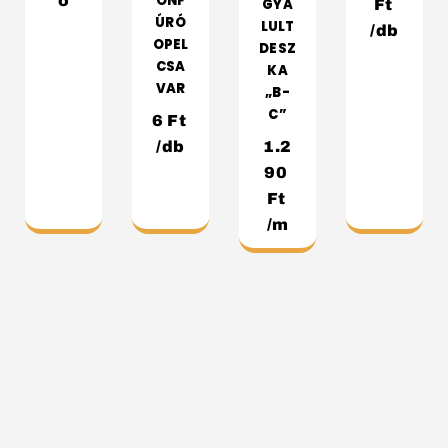
ÖNF
ő
GYA
Ft
ÚRÓ
LULT
/db
OPEL
DESZ
CSA
KA
VAR
„B-
C”
6
Ft
/db
1.2
90
Ft
/m