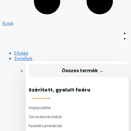
Kosár
Főoldal
Termékek
Összes termék →
Szárított, gyalult faáru
Hajópadlók
Teraszburkolatok
Festett Lambériák