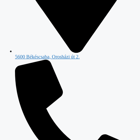
5600 Békéscsaba, Orosházi út 2.