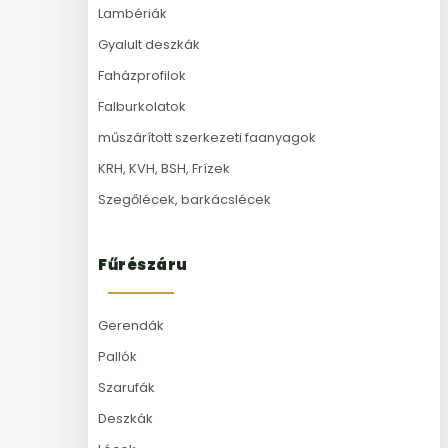
Lambériák
Gyalult deszkák
Faházprofilok
Falburkolatok
műszárított szerkezeti faanyagok
KRH, KVH, BSH, Frízek
Szegőlécek, barkácslécek
Fűrészáru
Gerendák
Pallók
Szarufák
Deszkák