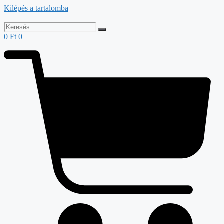
Kilépés a tartalomba
0
Ft
0