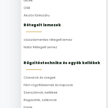
Lécek
OSB
Akciós fűrészáru
Rétegelt lemezek
csúszásmentes rétegelt lemez
Natúr Rétegelt Lemez
Rögzítéstechnika és egyéb kellékek
Csavarok és szegek
Fém rögzítőelemek és kapcsok
Szerszámok, kellékek
Ragasztók, szilikonok
Fóliák