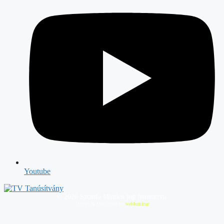
Youtube
©
2026
Sztanfa Minden jog fenntartva.
Design & Developed by
webluminar