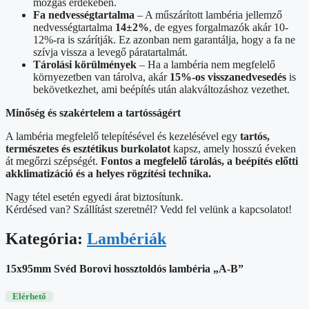
mozgás érdekében.
Fa nedvességtartalma
– A műszárított lambéria jellemző
nedvességtartalma
14±2%
, de egyes forgalmazók akár 10-
12%-ra is szárítják. Ez azonban nem garantálja, hogy a fa ne
szívja vissza a levegő páratartalmát.
Tárolási körülmények
– Ha a lambéria nem megfelelő
környezetben van tárolva, akár
15%-os visszanedvesedés
is
bekövetkezhet, ami beépítés után alakváltozáshoz vezethet.
Minőség és szakértelem a tartósságért
A lambéria megfelelő telepítésével és kezelésével egy
tartós,
természetes és esztétikus burkolatot
kapsz, amely hosszú éveken
át megőrzi szépségét.
Fontos a megfelelő tárolás, a beépítés előtti
akklimatizáció és a helyes rögzítési technika.
Nagy tétel esetén egyedi árat biztosítunk.
Kérdésed van? Szállítást szeretnél? Vedd fel velünk a kapcsolatot!
Kategória:
Lambériák
15x95mm Svéd Borovi hossztoldós lambéria „A-B”
Elérhető