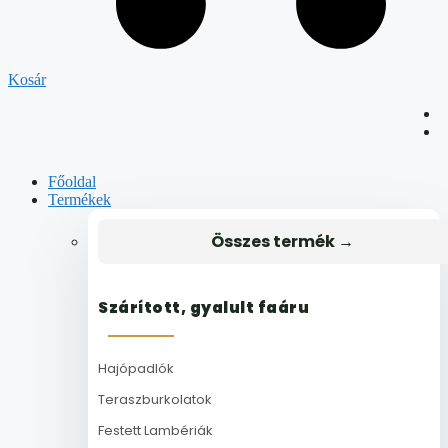
Kosár
Főoldal
Termékek
Összes termék →
Szárított, gyalult faáru
Hajópadlók
Teraszburkolatok
Festett Lambériák