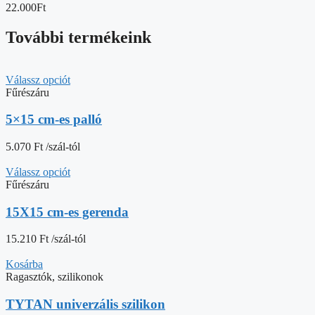
22.000Ft
További termékeink
Válassz opciót
Fűrészáru
5×15 cm-es palló
5.070
Ft
/szál-tól
Válassz opciót
Fűrészáru
15X15 cm-es gerenda
15.210
Ft
/szál-tól
Kosárba
Ragasztók, szilikonok
TYTAN univerzális szilikon