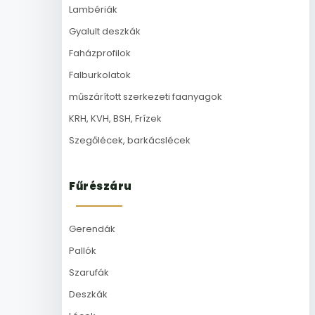
Lambériák
Gyalult deszkák
Faházprofilok
Falburkolatok
műszárított szerkezeti faanyagok
KRH, KVH, BSH, Frízek
Szegőlécek, barkácslécek
Fűrészáru
Gerendák
Pallók
Szarufák
Deszkák