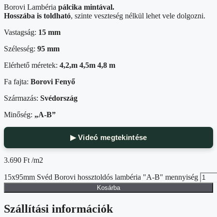
Borovi Lambéria
pálcika mintával.
Hosszába is toldható
, szinte veszteség nélkül lehet vele dolgozni.
Vastagság:
15 mm
Szélesség:
95 mm
Elérhető méretek:
4,2,m 4,5m 4,8 m
Fa fajta:
Borovi Fenyő
Származás:
Svédország
Minőség:
„A-B”
▶ Videó megtekintése
3.690
Ft
/m2
15x95mm Svéd Borovi hossztoldós lambéria "A-B" mennyiség
Kosárba
Szállítási információk