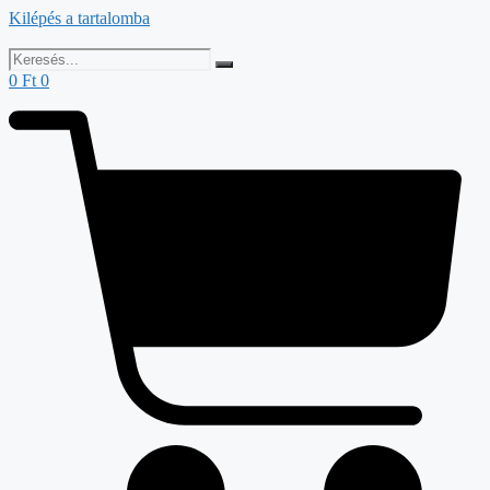
Kilépés a tartalomba
0
Ft
0