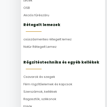
Lécek
OSB
Akciós fűrészáru
Rétegelt lemezek
csúszásmentes rétegelt lemez
Natúr Rétegelt Lemez
Rögzítéstechnika és egyéb kellékek
Csavarok és szegek
Fém rögzítőelemek és kapcsok
Szerszámok, kellékek
Ragasztók, szilikonok
Fóliák