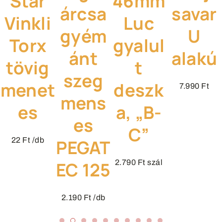
Star
46mm
árcsa
savar
Vinkli
Luc
gyém
U
Torx
gyalul
ánt
alakú
tövig
t
szeg
menet
deszk
7.990
Ft
mens
es
a, „B-
es
C”
22
Ft
/db
PEGAT
EC 125
2.790
Ft
szál
2.190
Ft
/db