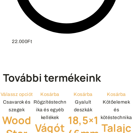
22.000Ft
További termékeink
Válassz opciót
Kosárba
Kosárba
Kosárba
Csavarok és
Rögzítéstechn
Gyalult
Kötőelemek
szegek
ika és egyéb
deszkák
és
Wood
18,5×1
kellékek
kötéstechnika
Vágót
Talajc