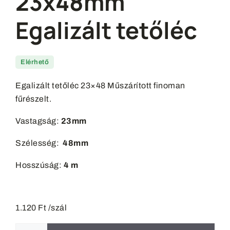
23x48mm
Egalizált tetőléc
Elérhető
Egalizált tetőléc 23×48 Műszárított finoman
fűrészelt.
Vastagság:
23mm
Szélesség:
48mm
Hosszúság:
4 m
1.120
Ft
/szál