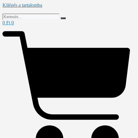
Kilépés a tartalomba
0
Ft
0