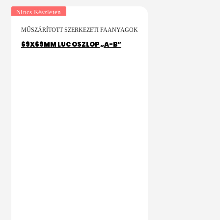
Nincs Készleten
MŰSZÁRÍTOTT SZERKEZETI FAANYAGOK
69X69MM LUC OSZLOP „A-B”