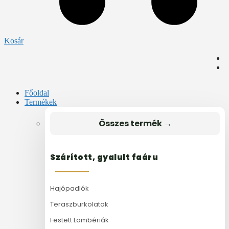
Kosár
Főoldal
Termékek
Összes termék →
Szárított, gyalult faáru
Hajópadlók
Teraszburkolatok
Festett Lambériák