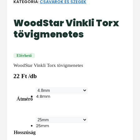
KATEGÓRIA:
CSAVAROK ÉS SZEGEK
WoodStar Vinkli Torx
tövigmenetes
Elérhető
WoodStar Vinkli Torx tövigmenetes
22
Ft
/db
4.8mm
4.8mm
Átmérő
25mm
25mm
Hosszúság