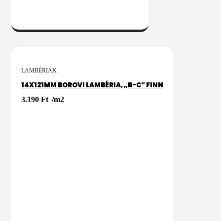
KOSÁRBA
LAMBÉRIÁK
14X121MM BOROVI LAMBÉRIA, „B-C” FINN
3.190
Ft
/m2