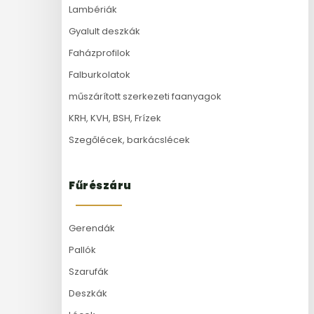
Lambériák
Gyalult deszkák
Faházprofilok
Falburkolatok
műszárított szerkezeti faanyagok
KRH, KVH, BSH, Frízek
Szegőlécek, barkácslécek
Fűrészáru
Gerendák
Pallók
Szarufák
Deszkák