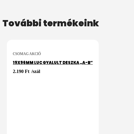
További termékeink
KOSÁRBA
CSOMAG AKCIÓ
19X96MM LUC GYALULT DESZKA „A-B”
2.190
Ft
/szál