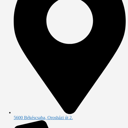
5600 Békéscsaba, Orosházi út 2.