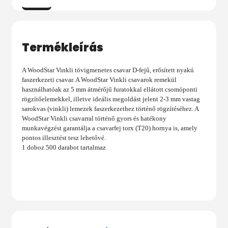
Termékleírás
A WoodStar Vinkli tövigmenetes csavar D-fejű, erősített nyakú
faszerkezeti csavar. A WoodStar Vinkli csavarok remekül
használhatóak az 5 mm átmérőjű furatokkal ellátott csomóponti
rögzítőelemekkel, illetve ideális megoldást jelent 2-3 mm vastag
sarokvas (vinkli) lemezek faszerkezethez történő rögzítéséhez. A
WoodStar Vinkli csavarral történő gyors és hatékony
munkavégzést garantálja a csavarfej torx (T20) hornya is, amely
pontos illesztést tesz lehetővé.
1 doboz 500 darabot tartalmaz