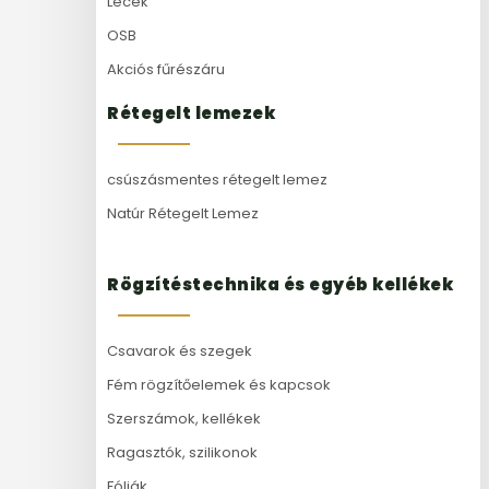
Lécek
OSB
Akciós fűrészáru
Rétegelt lemezek
csúszásmentes rétegelt lemez
Natúr Rétegelt Lemez
Rögzítéstechnika és egyéb kellékek
Csavarok és szegek
Fém rögzítőelemek és kapcsok
Szerszámok, kellékek
Ragasztók, szilikonok
Fóliák