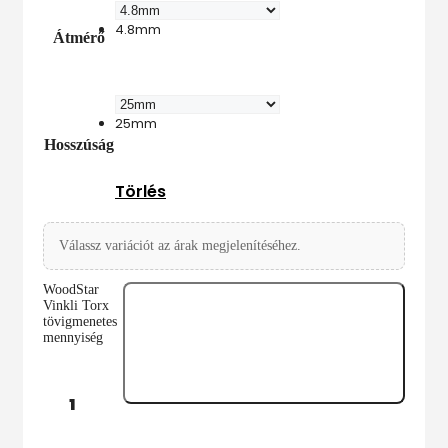
4.8mm
4.8mm
Átmérő
25mm
25mm
Hosszúság
Törlés
Válassz variációt az árak megjelenítéséhez.
WoodStar
Vinkli Torx
tövigmenetes
mennyiség
Kosárba