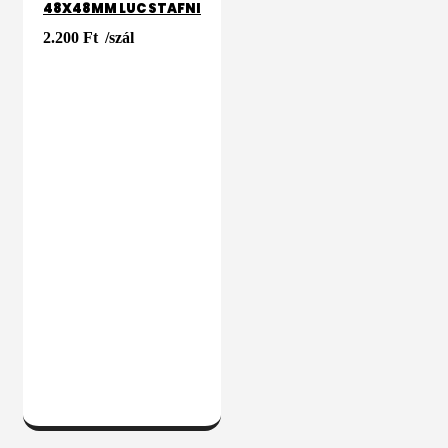
48X48MM LUC STAFNI
2.200
Ft
/szál