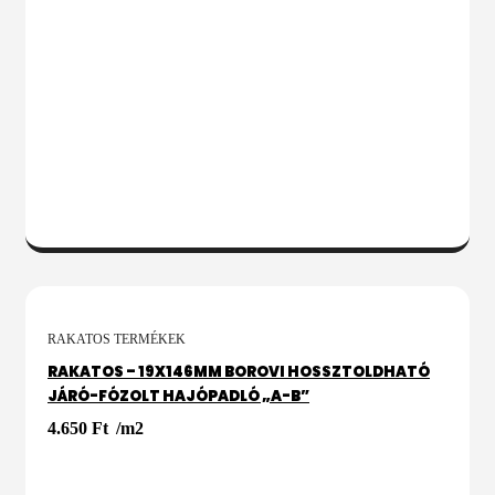
KOSÁRBA
RAKATOS TERMÉKEK
RAKATOS – 19X146MM BOROVI HOSSZTOLDHATÓ
JÁRÓ-FÓZOLT HAJÓPADLÓ „A-B”
4.650
Ft
/m2