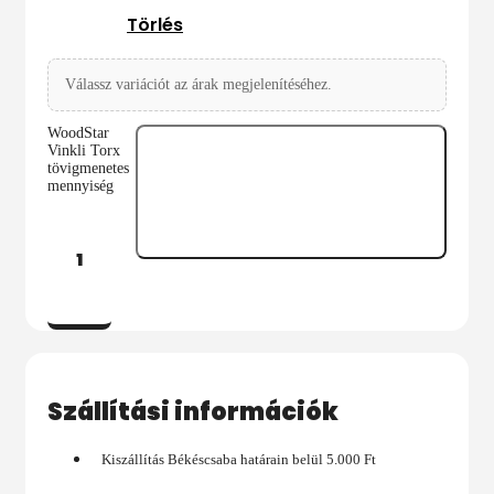
Törlés
Válassz variációt az árak megjelenítéséhez.
WoodStar
Vinkli Torx
tövigmenetes
mennyiség
Kosárba
Szállítási információk
Kiszállítás Békéscsaba határain belül 5.000 Ft