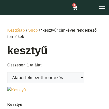
0
Kezdőlap
/
Shop
/ “kesztyű” címkével rendelkező
termékek
kesztyű
Összesen 1 találat
Kesztyű