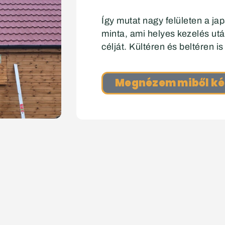
Így mutat nagy felületen a jap
minta, ami helyes kezelés utá
célját. Kültéren és beltéren is
Megnézem miből ké