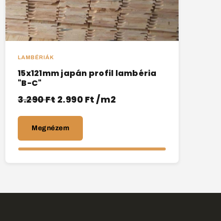
LAMBÉRIÁK
15x121mm japán profil lambéria
"B-C"
3.290
Ft
2.990
Ft
/m2
Megnézem