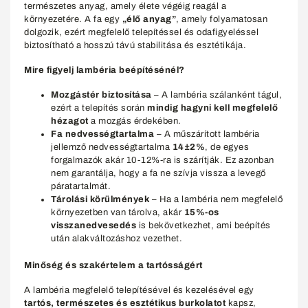
természetes anyag, amely élete végéig reagál a
környezetére. A fa egy
„élő anyag”
, amely folyamatosan
dolgozik, ezért megfelelő telepítéssel és odafigyeléssel
biztosítható a hosszú távú stabilitása és esztétikája.
Mire figyelj lambéria beépítésénél?
Mozgástér biztosítása
– A lambéria szálanként tágul,
ezért a telepítés során
mindig hagyni kell megfelelő
hézagot
a mozgás érdekében.
Fa nedvességtartalma
– A műszárított lambéria
jellemző nedvességtartalma
14±2%
, de egyes
forgalmazók akár 10-12%-ra is szárítják. Ez azonban
nem garantálja, hogy a fa ne szívja vissza a levegő
páratartalmát.
Tárolási körülmények
– Ha a lambéria nem megfelelő
környezetben van tárolva, akár
15%-os
visszanedvesedés
is bekövetkezhet, ami beépítés
után alakváltozáshoz vezethet.
Minőség és szakértelem a tartósságért
A lambéria megfelelő telepítésével és kezelésével egy
tartós, természetes és esztétikus burkolatot
kapsz,