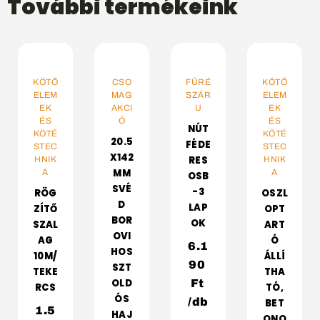
További termékeink
VÁLASSZ
KOSÁRBA
VÁLASSZ
KOSÁRBA
KÖTŐ
CSO
FŰRÉ
KÖTŐ
OPCIÓT
OPCIÓT
ELEM
MAG
SZÁR
ELEM
EK
AKCI
U
EK
ÉS
Ó
ÉS
NÚT
KÖTÉ
KÖTÉ
20.5
FÉDE
STEC
STEC
X142
RES
HNIK
HNIK
MM
A
A
OSB
SVÉ
-3
RÖG
OSZL
D
LAP
ZÍTŐ
OPT
BOR
OK
SZAL
ART
OVI
AG
Ó
6.1
HOS
10M/
ÁLLÍ
90
SZT
TEKE
THA
OLD
Ft
RCS
TÓ,
ÓS
/db
BET
1.5
HAJ
ONO