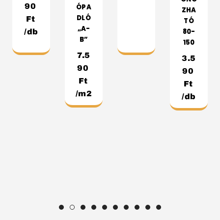
90
ÓPA
ZHA
DLÓ
Ft
TÓ
„A-
80-
/db
B”
150
7.5
3.5
90
90
Ft
Ft
/m2
/db