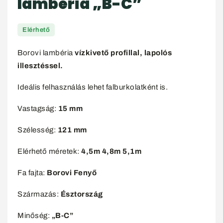
lambéria „B-C”
Elérhető
Borovi lambéria
vízkivető profillal, lapolós
illesztéssel.
Ideális felhasználás lehet falburkolatként is.
Vastagság:
15 mm
Szélesség:
121 mm
Elérhető méretek:
4,5m 4,8m 5,1m
Fa fajta:
Borovi Fenyő
Származás:
Észtország
Minőség:
„B-C”