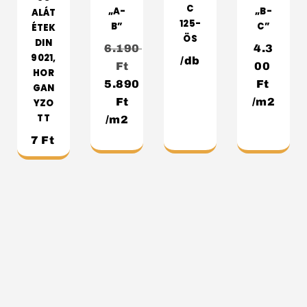
C
„A-
„B-
ALÁT
125-
B”
C”
ÉTEK
ÖS
DIN
6.190
4.3
9021,
/db
Ft
00
HOR
5.890
Ft
GAN
Ft
/m2
YZO
TT
/m2
7
Ft