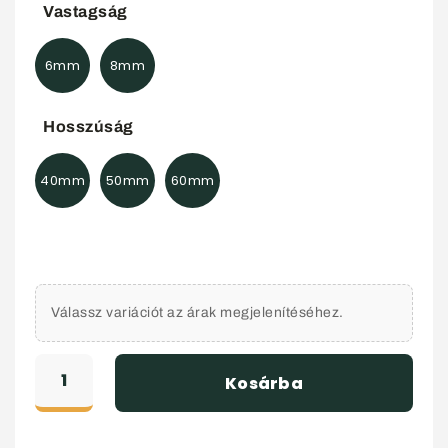
Vastagság
6mm
8mm
Hosszúság
40mm
50mm
60mm
Válassz variációt az árak megjelenítéséhez.
Kosárba