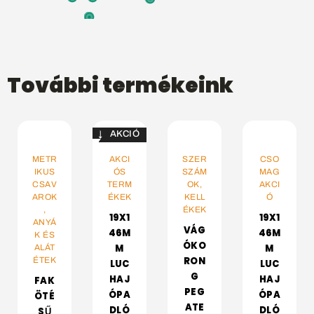
További termékeink
↓ 5%
A
VÁLASSZ
KOSÁRBA
KOSÁRBA
KOSÁRBA
METR
AKCI
SZER
CSO
OPCIÓT
IKUS
ÓS
SZÁM
MAG
CSAV
TERM
OK,
AKCI
AROK
ÉKEK
KELL
Ó
,
ÉKEK
19X1
19X1
ANYÁ
VÁG
46M
46M
K ÉS
ÓKO
M
M
ALÁT
RON
ÉTEK
LUC
LUC
G
HAJ
HAJ
FAK
PEG
ÓPA
ÓPA
ÖTÉ
ATE
DLÓ
DLÓ
SŰ