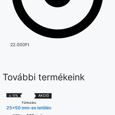
22.000Ft
További termékeink
↓ 11%
KOSÁRBA
Fűrészáru
25×50 mm-es tetőléc