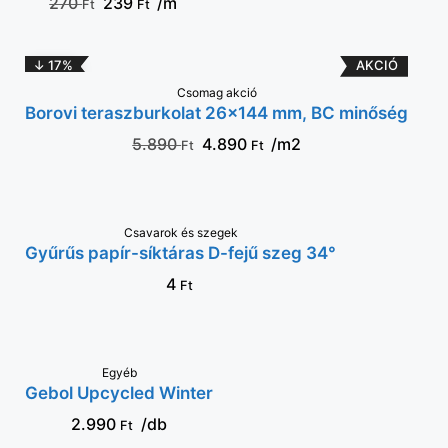
270
239
/m
Ft
Ft
↓ 17%
Csomag akció
KOSÁRBA
Borovi teraszburkolat 26×144 mm, BC minőség
5.890
4.890
/m2
Ft
Ft
VÁLASSZ OPCIÓT
Csavarok és szegek
Gyűrűs papír-síktáras D-fejű szeg 34°
4
Ft
KOSÁRBA
Egyéb
Gebol Upcycled Winter
2.990
/db
Ft