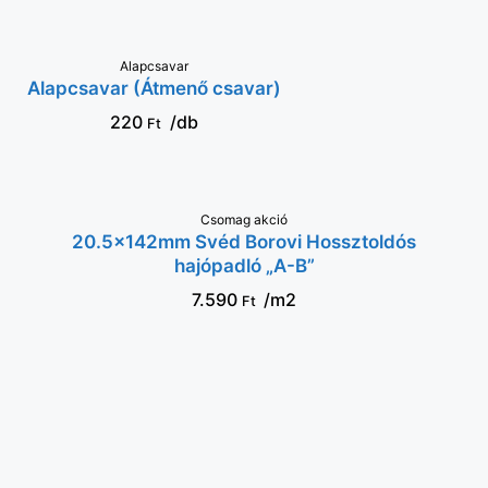
VÁLASSZ OPCIÓT
Alapcsavar
Alapcsavar (Átmenő csavar)
220
/db
Ft
Csomag akció
KOSÁRBA
20.5x142mm Svéd Borovi Hossztoldós
hajópadló „A-B”
7.590
/m2
Ft