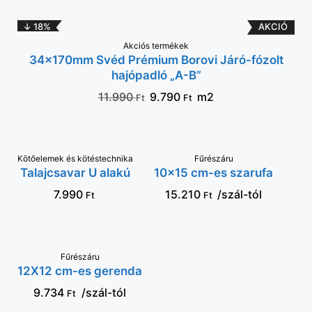
↓ 18%
Akciós termékek
KOSÁRBA
34×170mm Svéd Prémium Borovi Járó-fózolt
hajópadló „A-B”
11.990
9.790
m2
Ft
Ft
Kötőelemek és kötéstechnika
KOSÁRBA
VÁLASSZ OPCIÓT
Fűrészáru
Talajcsavar U alakú
10×15 cm-es szarufa
7.990
15.210
/szál-tól
Ft
Ft
VÁLASSZ OPCIÓT
Fűrészáru
12X12 cm-es gerenda
9.734
/szál-tól
Ft