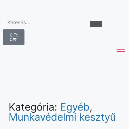
0
Ft
0
Kategória:
Egyéb
,
Munkavédelmi kesztyű