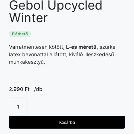
Gebol Upcycled
Winter
Elérhető
Varratmentesen kötött,
L-es méretű
, szürke
latex bevonattal ellátott, kiváló illeszkedésű
munkakesztyű.
2.990
Ft
/db
Kosárba