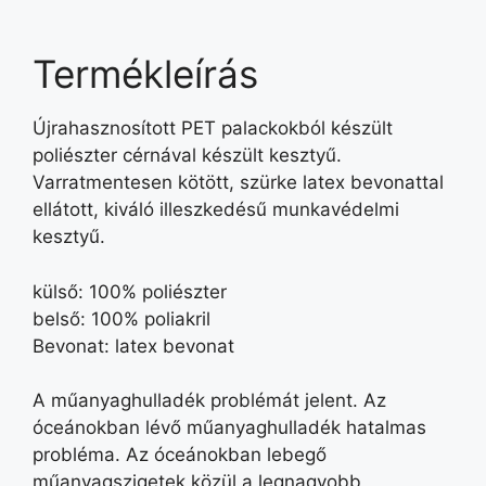
Termékleírás
Újrahasznosított PET palackokból készült
poliészter cérnával készült kesztyű.
Varratmentesen kötött, szürke latex bevonattal
ellátott, kiváló illeszkedésű munkavédelmi
kesztyű.
külső: 100% poliészter
belső: 100% poliakril
Bevonat: latex bevonat
A műanyaghulladék problémát jelent. Az
óceánokban lévő műanyaghulladék hatalmas
probléma. Az óceánokban lebegő
műanyagszigetek közül a legnagyobb