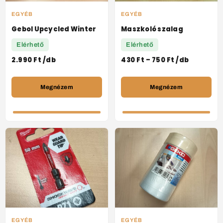
EGYÉB
EGYÉB
Gebol Upcycled Winter
Maszkoló szalag
Elérhető
Elérhető
2.990
Ft
/db
430
Ft
–
750
Ft
/db
Megnézem
Megnézem
EGYÉB
EGYÉB