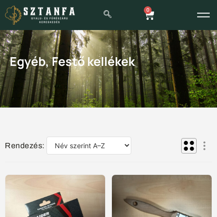
0
Egyéb
,
Festő kellékek
Rendezés: