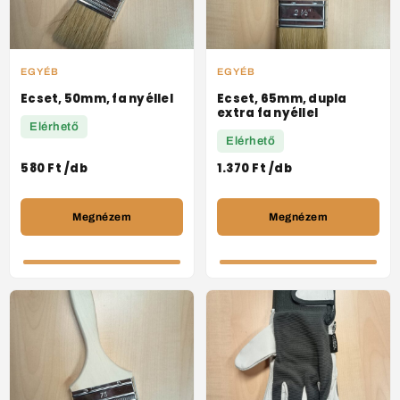
EGYÉB
EGYÉB
Ecset, 50mm, fa nyéllel
Ecset, 65mm, dupla
extra fa nyéllel
Elérhető
Elérhető
580
Ft
/db
1.370
Ft
/db
Megnézem
Megnézem