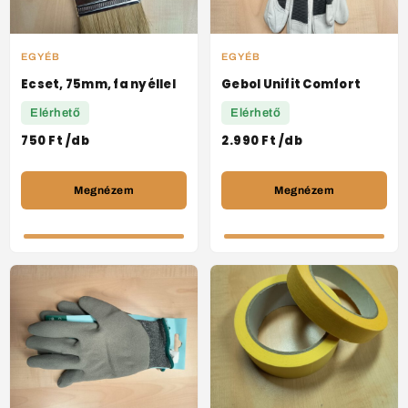
EGYÉB
EGYÉB
Ecset, 75mm, fa nyéllel
Gebol Unifit Comfort
Elérhető
Elérhető
750
Ft
/db
2.990
Ft
/db
Megnézem
Megnézem