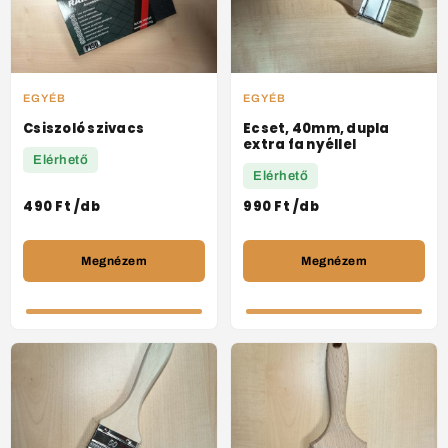
EGYÉB
EGYÉB
Csiszoló szivacs
Ecset, 40mm, dupla
extra fa nyéllel
Elérhető
Elérhető
490
Ft
/db
990
Ft
/db
Megnézem
Megnézem