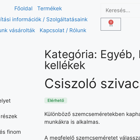
Főoldal
Termékek
lítási információk / Szolgáltatásaink
0
unk vásárolták
Kapcsolat / Rólunk
Kategória:
Egyéb
,
kellékek
Csiszoló szivac
elyet
Elérhető
Különböző szemcseméretekben kaphat
 részek
munkákra is alkalmas.
és finom
A megfelelő szemcseméretet válassza