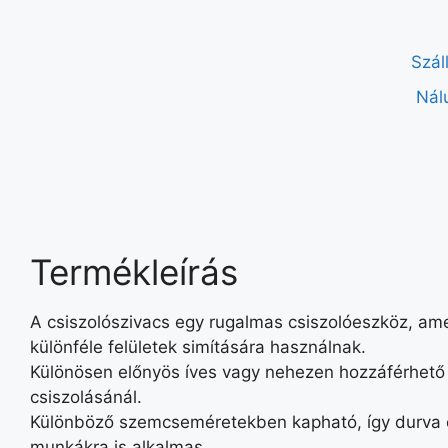
Szál
Nál
Termékleírás
A csiszolószivacs egy rugalmas csiszolóeszköz, am
különféle felületek simítására használnak.
Különösen előnyös íves vagy nehezen hozzáférhető
csiszolásánál.
Különböző szemcseméretekben kapható, így durva 
munkákra is alkalmas.