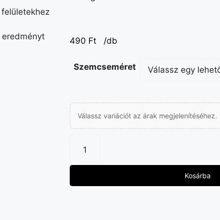
felületekhez
i eredményt
490
Ft
/db
Szemcseméret
Válassz variációt az árak megjelenítéséhez.
Kosárba