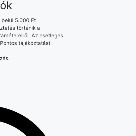
iók
 belül 5.000 Ft
tetés történik a
amétereiről. Az esetleges
 Pontos tájékoztatást
ezés.