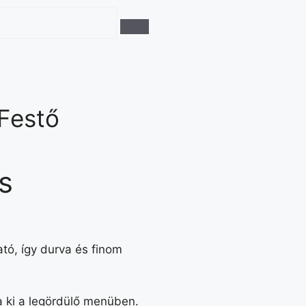
Festő
s
ó, így durva és finom
 ki a legördülő menüben.