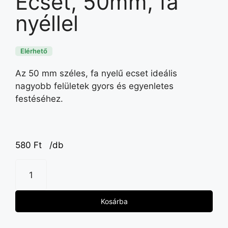
Ecset, 50mm, fa
nyéllel
Elérhető
Az 50 mm széles, fa nyelű ecset ideális
nagyobb felületek gyors és egyenletes
festéséhez.
580
Ft
/db
Kosárba