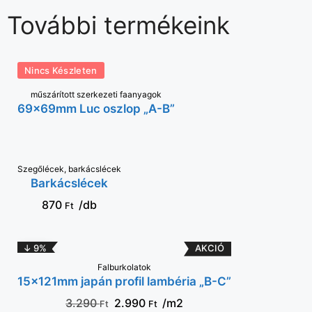
További termékeink
Nincs Készleten
műszárított szerkezeti faanyagok
69x69mm Luc oszlop „A-B”
Szegőlécek, barkácslécek
VÁLASSZ
Barkácslécek
OPCIÓT
870
/db
Ft
↓ 9%
Falburkolatok
KOSÁRBA
15x121mm japán profil lambéria „B-C”
3.290
2.990
/m2
Ft
Ft