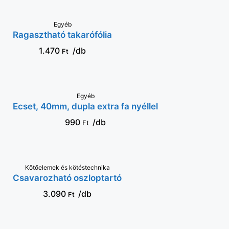
KOSÁRBA
Egyéb
Ragasztható takarófólia
1.470
/db
Ft
KOSÁRBA
Egyéb
Ecset, 40mm, dupla extra fa nyéllel
990
/db
Ft
Kötőelemek és kötéstechnika
VÁLASSZ OPCIÓT
Csavarozható oszloptartó
3.090
/db
Ft