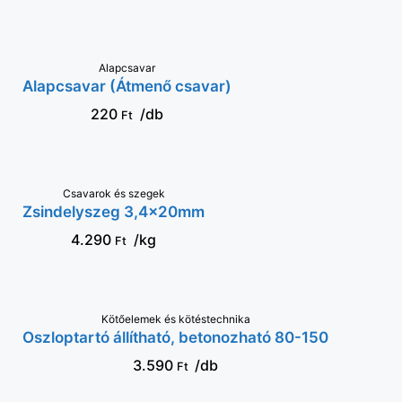
VÁLASSZ OPCIÓT
Alapcsavar
Alapcsavar (Átmenő csavar)
220
/db
Ft
Csavarok és szegek
KOSÁRBA
Zsindelyszeg 3,4x20mm
4.290
/kg
Ft
Kötőelemek és kötéstechnika
KOSÁRBA
Oszloptartó állítható, betonozható 80-150
3.590
/db
Ft