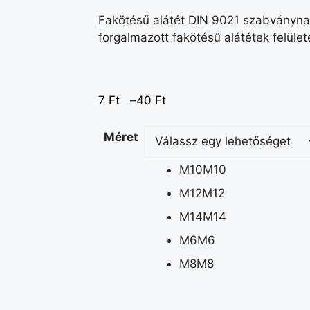
Fakötésű alátét DIN 9021 szabványnak
forgalmazott fakötésű alátétek felület
7
Ft
–
40
Ft
Méret
M10
M10
M12
M12
M14
M14
M6
M6
M8
M8