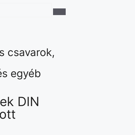
s csavarok,
és egyéb
tek DIN
ott