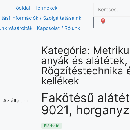
Főoldal
Termékek
lítási információk / Szolgáltatásaink
0
unk vásárolták
Kapcsolat / Rólunk
Kategória:
Metriku
anyák és alátétek
,
Rögzítéstechnika 
kellékek
Fakötésű aláté
 Az általunk
9021, horganyz
Elérhető