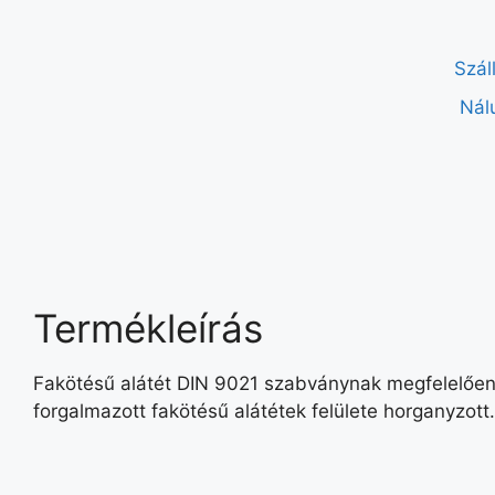
Szál
Nál
Termékleírás
Fakötésű alátét DIN 9021 szabványnak megfelelően.
forgalmazott fakötésű alátétek felülete horganyzott.