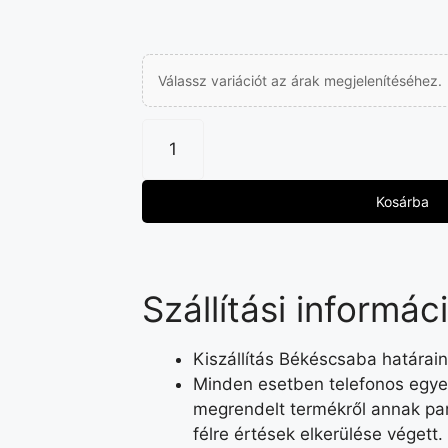
Válassz variációt az árak megjelenítéséhez.
Kosárba
Szállítási informác
Kiszállítás Békéscsaba határain
Minden esetben telefonos egyez
megrendelt termékről annak par
félre értések elkerülése végett.