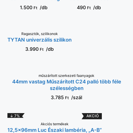
1.500
/db
490
/db
Ft
Ft
Ragasztók, szilikonok
KOSÁRBA
TYTAN univerzális szilikon
3.990
/db
Ft
műszárított szerkezeti faanyagok
VÁLASSZ OPCIÓT
44mm vastag Műszárított C24 palló több féle
szélességben
3.785
/szál
Ft
↓ 7%
Akciós termékek
KOSÁRBA
12,5x96mm Luc Északi lambéria, „A-B”