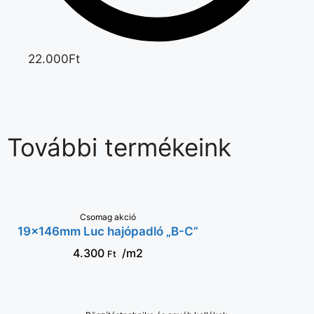
22.000Ft
További termékeink
Csomag akció
KOSÁRBA
19x146mm Luc hajópadló „B-C”
4.300
/m2
Ft