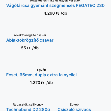
Rögzítéstechnika és egyéb kellékek
KOSÁRBA
Vágótárcsa gyémánt szegmenses PEGATEC 230
4.290
/db
Ft
Ablaktokrögzítő csavar
VÁLASSZ OPCIÓT
Ablaktokrögzítő csavar
55
/db
Ft
KOSÁRBA
Egyéb
Ecset, 65mm, dupla extra fa nyéllel
1.370
/db
Ft
Ragasztók, szilikonok
KOSÁRBA
VÁLASSZ
Egyéb
Technobond D2 280g
Csiszoló szivacs
OPCIÓT