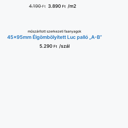
4.190
3.890
/m2
Ft
Ft
műszárított szerkezeti faanyagok
KOSÁRBA
45x95mm Élgömbölyített Luc palló „A-B”
5.290
/szál
Ft