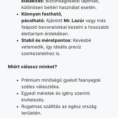
kialakítás
:
Biztonságosabb tapintás,
különösen beltéri használat esetén.
Könnyen festhető,
pácolható
:
Ajánlott
Mr. Lazúr
vagy más
faápoló bevonatokkal kezelni a hosszabb
élettartam érdekében.
Stabil és méretpontos
:
Kevésbé
vetemedik, így ideális precíz
szerkezetekhez is.
Miért válassz minket?
Prémium minőségű gyalult faanyagok
széles választéka.
Egyedi méretek és igény szerinti
kivitelezés.
Rugalmas szállítás az egész ország
területén.