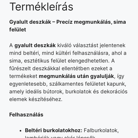
Termékleírás
Gyalult deszkák – Precíz megmunkálás, sima
felület
A
gyalult deszkák
kiváló választást jelentenek
mind beltéri, mind kültéri felhasználásra, ahol a
sima, esztétikus felület elengedhetetlen. A
fűrészelt deszkákkal ellentétben ezeket a
termékeket
megmunkálás után gyalulják
, így
egyenletesebb, szálkamentes felületet kapunk,
amely ideális bútorok, burkolatok és dekorációs
elemek készítéséhez.
Felhasználás
Beltéri burkolatokhoz
:
Falburkolatok,
lambériák vagy akár lépcsők