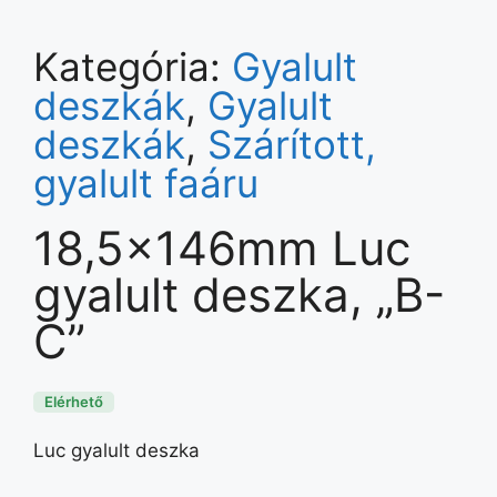
Kategória:
Gyalult
deszkák
,
Gyalult
deszkák
,
Szárított,
gyalult faáru
18,5×146mm Luc
gyalult deszka, „B-
C”
Elérhető
Luc gyalult deszka