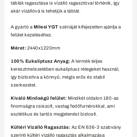
táblák ragasztása is vízálló ragasztóval történik, így
akár vízállóvá is tehetjük a táblát.
A gyártó a
Milesi YGT
szériáját kifejezetten ajánlja a
felület kezeléséhez.
Méret:
2440x1220mm
100% Eukaliptusz Anyag:
A termék teljes
keresztmetszetében eukaliptusz rétegeket használ,
így biztosítva a könnyű, mégis erős és stabil
szerkezetet.
Kiváló Minőségű felület:
Mindkét oldalon 180-as
finomságra csiszolt, vastag fedőfurnérokkal, ami
esztétikus és tartós megjelenést biztosít.
Kültéri Vízálló Ragasztás:
Az EN 636-3 szabvány
szerinti kültéri vízálló ragasztás alkalmazása