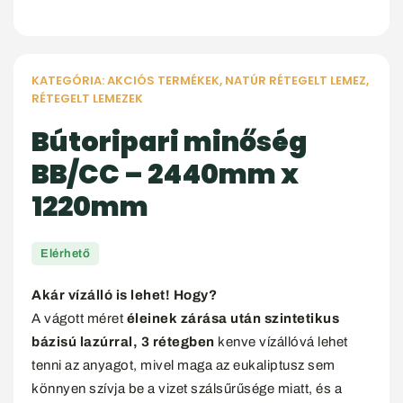
KATEGÓRIA:
AKCIÓS TERMÉKEK
,
NATÚR RÉTEGELT LEMEZ
,
RÉTEGELT LEMEZEK
Bútoripari minőség
BB/CC – 2440mm x
1220mm
Elérhető
Akár vízálló is lehet! Hogy?
A vágott méret
éleinek zárása után szintetikus
bázisú lazúrral, 3 rétegben
kenve vízállóvá lehet
tenni az anyagot, mivel maga az eukaliptusz sem
könnyen szívja be a vizet szálsűrűsége miatt, és a