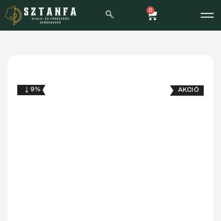
0
↓ 9%
AKCIÓ