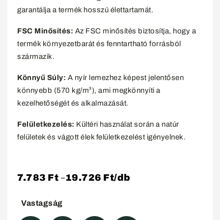
garantálja a termék hosszú élettartamát.
FSC Minősítés:
Az FSC minősítés biztosítja, hogy a
termék környezetbarát és fenntartható forrásból
származik.
Könnyű Súly:
A nyír lemezhez képest jelentősen
könnyebb (570 kg/m³), ami megkönnyíti a
kezelhetőségét és alkalmazását.
Felületkezelés:
Kültéri használat során a natúr
felületek és vágott élek felületkezelést igényelnek.
7.783
Ft
19.726
Ft
/db
–
Vastagság