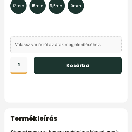
12mm
15mm
5,5mm
9mm
Válassz variációt az árak megjelenítéséhez.
Kosárba
Termékleírás
Kíváncsi vagy arra, hogyan segíthet egy könnyű, mégis