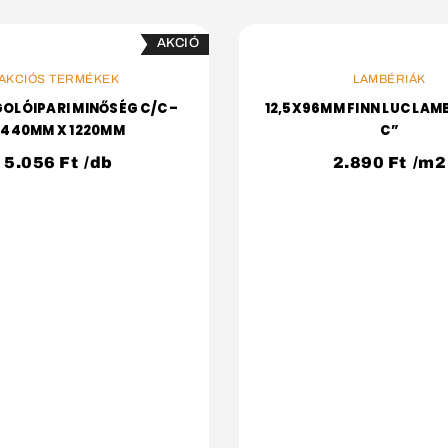
VÁLASSZ OPCIÓT
KOSÁRBA
AKCIÓS TERMÉKEK
LAMBÉRIÁK
LÓIPARI MINŐSÉG C/C –
12,5X96MM FINN LUC LAMB
2440MM X 1220MM
C”
5.056
Ft
/db
2.890
Ft
/m2