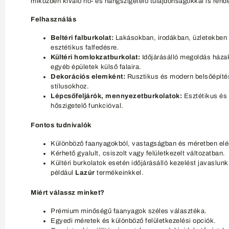
miközben kiváló hő- és hangszigetelő tulajdonságokkal is rend
Felhasználás
Beltéri falburkolat:
Lakásokban, irodákban, üzletekben
esztétikus falfedésre.
Kültéri homlokzatburkolat:
Időjárásálló megoldás háza
egyéb épületek külső falaira.
Dekorációs elemként:
Rusztikus és modern belsőépíté
stílusokhoz.
Lépcsőfeljárók, mennyezetburkolatok:
Esztétikus és
hőszigetelő funkcióval.
Fontos tudnivalók
Különböző faanyagokból, vastagságban és méretben elé
Kérhető gyalult, csiszolt vagy felületkezelt változatban.
Kültéri burkolatok esetén időjárásálló kezelést javaslunk
például
Lazúr
termékeinkkel.
Miért válassz minket?
Prémium minőségű faanyagok széles választéka.
Egyedi méretek és különböző felületkezelési opciók.