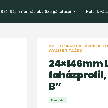
Szállítási információk / Szolgáltatásaink
Nálunk vásá
KATEGÓRIA:
FAHÁZPROFIL
GYALULT FAÁRU
24×146mm 
faházprofil,
B”
Elérhető