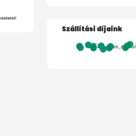
csolatot!
Szállítási díjaink