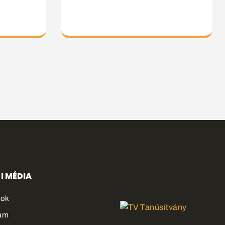
I MÉDIA
ook
ram