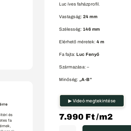
Luc íves faházprofil.
Vastagság:
24 mm
Szélesség:
146 mm
Elérhető méretek:
4 m
Fa fajta:
Luc Fenyő
Származása: –
Minőség:
„A-B”
▶ Videó megtekintése
érre
7.990
Ft
/m2
téri és
etes fa
érnek,