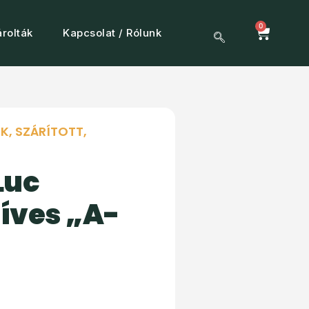
0
rolták
Kapcsolat / Rólunk
OK
,
SZÁRÍTOTT,
Luc
 íves „A-