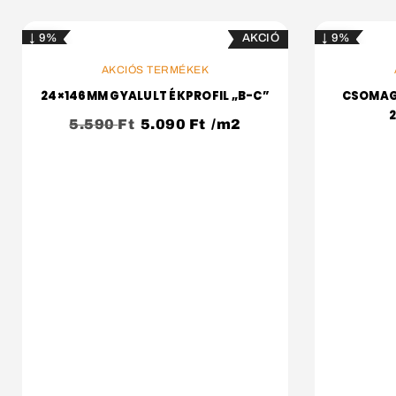
↓ 9%
↓ 9%
KOSÁRBA
AKCIÓS TERMÉKEK
24×146MM GYALULT ÉKPROFIL „B-C”
CSOMAGO
5.590
Ft
5.090
Ft
/m2