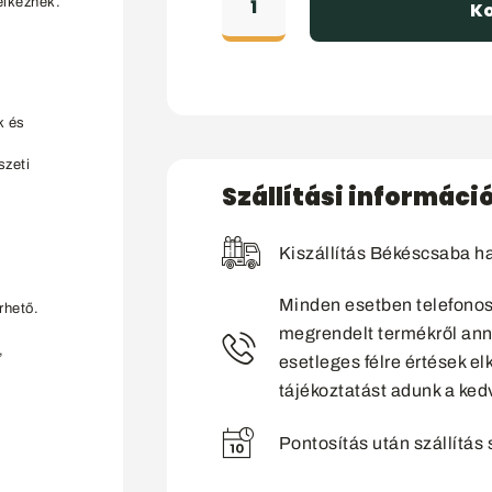
elkeznek.
K
k és
szeti
Szállítási informáci
Kiszállítás Békéscsaba ha
Minden esetben telefonos 
rhető.
megrendelt termékről ann
,
esetleges félre értések el
tájékoztatást adunk a ked
Pontosítás után szállítás