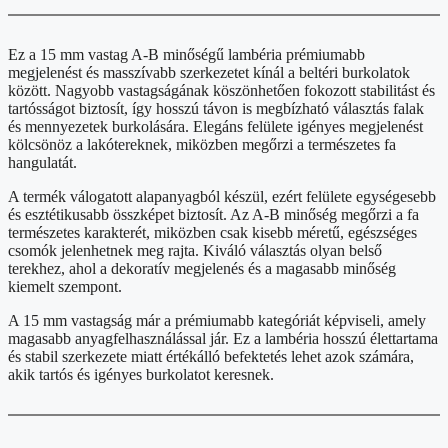
Ez a 15 mm vastag A-B minőségű lambéria prémiumabb
megjelenést és masszívabb szerkezetet kínál a beltéri burkolatok
között. Nagyobb vastagságának köszönhetően fokozott stabilitást és
tartósságot biztosít, így hosszú távon is megbízható választás falak
és mennyezetek burkolására. Elegáns felülete igényes megjelenést
kölcsönöz a lakótereknek, miközben megőrzi a természetes fa
hangulatát.
A termék válogatott alapanyagból készül, ezért felülete egységesebb
és esztétikusabb összképet biztosít. Az A-B minőség megőrzi a fa
természetes karakterét, miközben csak kisebb méretű, egészséges
csomók jelenhetnek meg rajta. Kiváló választás olyan belső
terekhez, ahol a dekoratív megjelenés és a magasabb minőség
kiemelt szempont.
A 15 mm vastagság már a prémiumabb kategóriát képviseli, amely
magasabb anyagfelhasználással jár. Ez a lambéria hosszú élettartama
és stabil szerkezete miatt értékálló befektetés lehet azok számára,
akik tartós és igényes burkolatot keresnek.