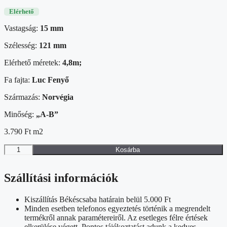
Elérhető
Vastagság:
15 mm
Szélesség:
121 mm
Elérhető méretek:
4,8m;
Fa fajta:
Luc Fenyő
Származás:
Norvégia
Minőség:
„A-B”
3.790
Ft
m2
15×120mm
Kosárba
Norvég
luc
lambéria,
Szállítási információk
"A-
B"
Kiszállítás Békéscsaba határain belül 5.000 Ft
mennyiség
Minden esetben telefonos egyeztetés történik a megrendelt
termékről annak paramétereiről. Az esetleges félre értések
elkerülése végett. Pontos tájékoztatást adunk a kedves