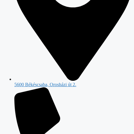
5600 Békéscsaba, Orosházi út 2.