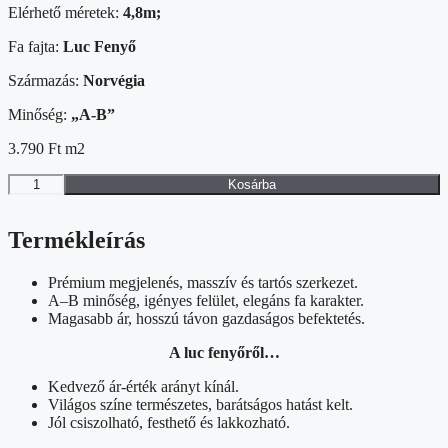
Elérhető méretek:
4,8m;
Fa fajta:
Luc Fenyő
Származás:
Norvégia
Minőség:
„A-B”
3.790
Ft
m2
15×120mm
Kosárba
Norvég
luc
lambéria,
Termékleírás
"A-
B"
Prémium megjelenés, masszív és tartós szerkezet.
mennyiség
A–B minőség, igényes felület, elegáns fa karakter.
Magasabb ár, hosszú távon gazdaságos befektetés.
A luc fenyőről…
Kedvező ár-érték arányt kínál.
Világos színe természetes, barátságos hatást kelt.
Jól csiszolható, festhető és lakkozható.