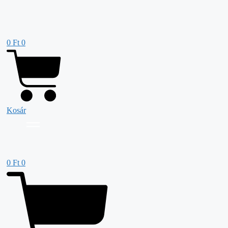
Kilépés
a
tartalomba
0
Ft
0
Kosár
0
Ft
0