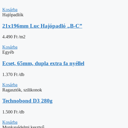
Kosárba
Hajópadlók
21x196mm Luc Hajópadló „B-C”
4.490
Ft
/m2
Kosárba
Egyéb
Ecset, 65mm, dupla extra fa nyéllel
1.370
Ft
/db
Kosárba
Ragasztók, szilikonok
Technobond D3 280g
1.500
Ft
/db
Kosárba
Munkavédelmi kesztyű