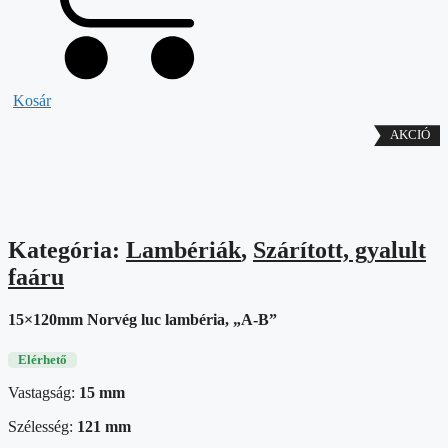
Kosár
Kategória:
Lambériák
,
Szárított, gyalult
faáru
15×120mm Norvég luc lambéria, „A-B”
Elérhető
Vastagság:
15 mm
Szélesség:
121 mm