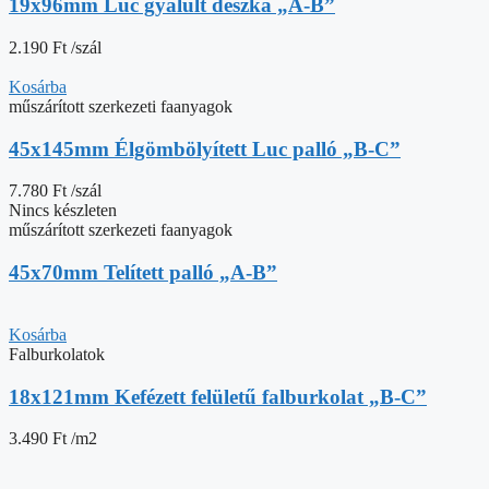
19x96mm Luc gyalult deszka „A-B”
2.190
Ft
/szál
Kosárba
műszárított szerkezeti faanyagok
45x145mm Élgömbölyített Luc palló „B-C”
7.780
Ft
/szál
Nincs készleten
műszárított szerkezeti faanyagok
45x70mm Telített palló „A-B”
Kosárba
Falburkolatok
18x121mm Kefézett felületű falburkolat „B-C”
3.490
Ft
/m2