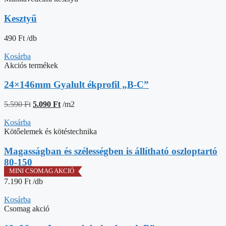
Kesztyű
490
Ft
/db
Kosárba
Akciós termékek
24×146mm Gyalult ékprofil „B-C”
Original
Current
5.590
Ft
5.090
Ft
/m2
price
price
was:
is:
Kosárba
5.590 Ft.
5.090 Ft.
Kötőelemek és kötéstechnika
Magasságban és szélességben is állítható oszloptartó
80-150
7.190
Ft
/db
Kosárba
Csomag akció