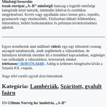
Minőségi besorolás
észak-európai „A–B” minőségű
faanyag a legjobb minőségi
kategóriák közé tartozik, minimális hibával és esztétikus
megjelenéssel. Kevés vagy egyáltalán nincs benne göcs, repedés,
gyantazseb vagy elszíneződés. Elsősorban látható felületekhez,
bútorokhoz, beltéri burkolatokhoz és prémium kivitelezésekhez
ajánlott.
Egyes termékeink alatt található
videó
k egy-egy kibontott csomag
anyagait tartalmazzák, amik segíthetnek a választásban, de
bármilyen kérdésük merülne fel a termékkel kapcsolatban, segítségre
van szükségük a választáshoz, keressenek minket
telefonon
(+3630/376-8448)
. Addig is kellemes böngészést kíván a
Sztanfa Kft. csapata.
Nagy tétel esetén egyedi árat biztosítunk.
Kategória:
Lambériák
,
Szárított, gyalult
faáru
15×120mm Norvég luc lambéria, „A-B”