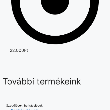
22.000Ft
További termékeink
Szegőlécek, barkácslécek
VÁLASSZ