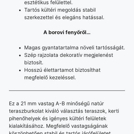
esztétikus felülettel.
Tartós kültéri megoldás stabil
szerkezettel és elegáns hatással.
A borovi fenyőről…
Magas gyantatartalma növeli tartósságát.
Szép rajzolata dekoratív megjelenést
biztosít.
Hosszú élettartamot biztosíthat
megfelelő kezeléssel.
Ez a 21 mm vastag A-B minőségű natúr
teraszburkolat kiváló választás teraszok, kerti
pihenőhelyek és igényes kültéri felületek
kialakításához. Megfelelő vastagságának
köszönhetően stabil és tartós járófelületet