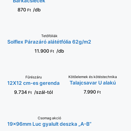
Barkácslécek
OPCIÓT
870
/db
Ft
KOSÁRBA
Tetőfóliák
Solflex Párazáró alátétfólia 62g/m2
11.900
/db
Ft
Kötőelemek és kötéstechnika
KOSÁRBA
VÁLASSZ OPCIÓT
Fűrészáru
Talajcsavar U alakú
12X12 cm-es gerenda
7.990
9.734
/szál-tól
Ft
Ft
Csomag akció
KOSÁRBA
19x96mm Luc gyalult deszka „A-B”