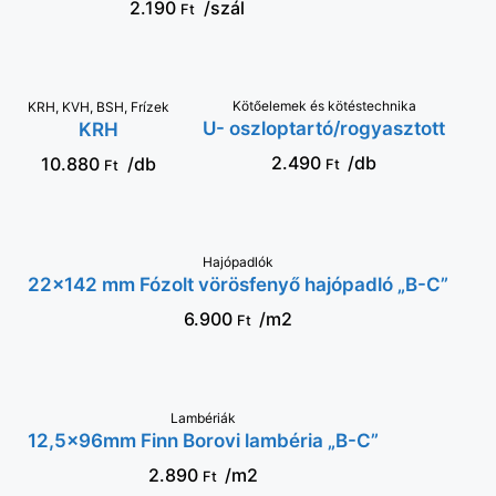
2.190
/szál
Ft
Kötőelemek és kötéstechnika
VÁLASSZ OPCIÓT
KRH, KVH, BSH, Frízek
VÁLASSZ
U- oszloptartó/rogyasztott
KRH
OPCIÓT
2.490
/db
10.880
/db
Ft
Ft
VÁLASSZ OPCIÓT
Hajópadlók
22×142 mm Fózolt vörösfenyő hajópadló „B-C”
6.900
/m2
Ft
KOSÁRBA
Lambériák
12,5x96mm Finn Borovi lambéria „B-C”
2.890
/m2
Ft