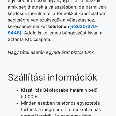
egy kibontott csomag anyagait tartalmazzák,
amik segíthetnek a választásban, de bármilyen
kérdésük merülne fel a termékkel kapcsolatban,
segítségre van szükségük a választáshoz,
keressenek minket
telefonon
(+3630/376-
8448)
. Addig is kellemes böngészést kíván a
Sztanfa Kft. csapata.
Nagy tétel esetén egyedi árat biztosítunk.
Szállítási információk
Kiszállítás Békéscsaba határain belül
5.000 Ft
Minden esetben telefonos egyeztetés
történik a megrendelt termékről annak
paramétereiről. Az esetleges félre