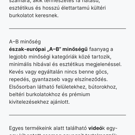
számára, akik természetes fa hatású,
esztétikus és hosszú élettartamú kültéri
burkolatot keresnek.
A–B minőség
észak-európai „A–B” minőségű
faanyag a
legjobb minőségi kategóriák közé tartozik,
minimális hibával és esztétikus megjelenéssel.
Kevés vagy egyáltalán nincs benne göcs,
repedés, gyantazseb vagy elszíneződés.
Elsősorban látható felületekhez, bútorokhoz,
beltéri burkolatokhoz és prémium
kivitelezésekhez ajánlott.
Egyes termékeink alatt található
videó
k egy-