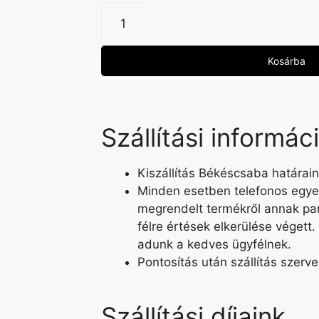
Kosárba
Szállítási informác
Kiszállítás Békéscsaba határain
Minden esetben telefonos egyez
megrendelt termékről annak par
félre értések elkerülése végett.
adunk a kedves ügyfélnek.
Pontosítás után szállítás szerv
Szállítási díjaink