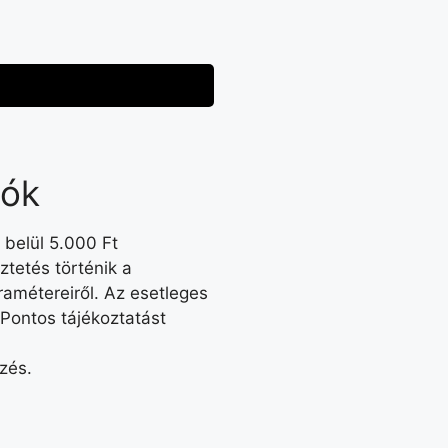
iók
 belül 5.000 Ft
tetés történik a
amétereiről. Az esetleges
 Pontos tájékoztatást
ezés.