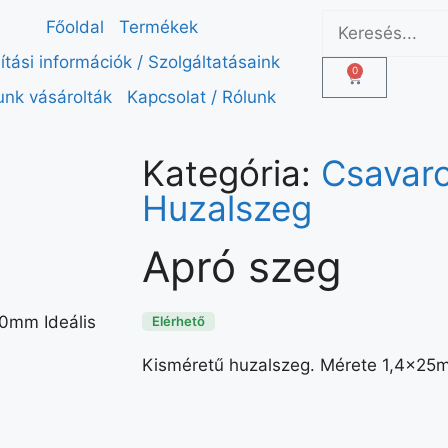
Főoldal
Termékek
lítási információk / Szolgáltatásaink
0
unk vásárolták
Kapcsolat / Rólunk
Kategória:
Csavaro
Huzalszeg
Apró szeg
0mm Ideális
Elérhető
Kisméretű huzalszeg. Mérete 1,4x2