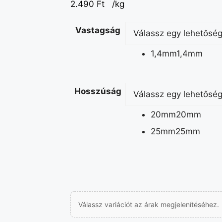
2.490
Ft
/kg
Vastagság
1,4mm
1,4mm
Hosszúság
20mm
20mm
25mm
25mm
Válassz variációt az árak megjelenítéséhez.