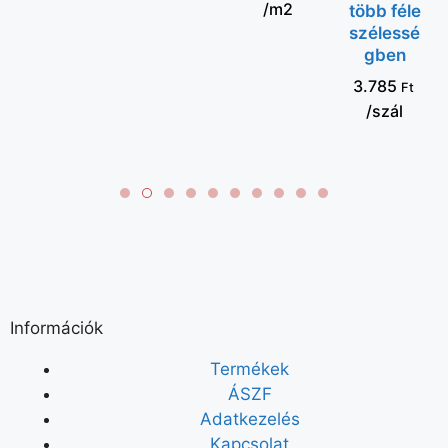
/m2
több féle
szélessé
gben
3.785
Ft
/szál
Információk
Termékek
ÁSZF
Adatkezelés
Kapcsolat