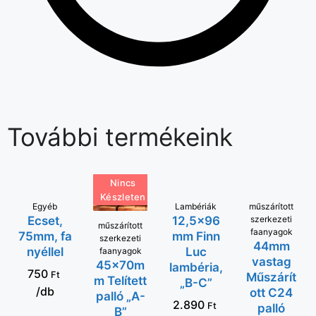
További termékeink
Nincs
Készleten
KOSÁRBA
Egyéb
Lambériák
KOSÁRBA
műszárított
VÁLASSZ
Ecset,
12,5x96
szerkezeti
OPCIÓT
műszárított
faanyagok
75mm, fa
mm Finn
szerkezeti
44mm
nyéllel
Luc
faanyagok
vastag
45x70m
lambéria,
750
Ft
Műszárít
m Telített
„B-C”
/db
ott C24
palló „A-
2.890
Ft
palló
B”