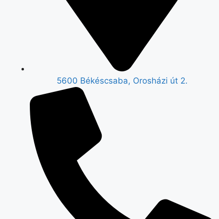
5600 Békéscsaba, Orosházi út 2.