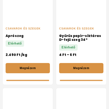
CSAVAROK ÉS SZEGEK
CSAVAROK ÉS SZEGEK
Apró szeg
Gyűrűs papír-síktáras
D-fejű szeg 34°
Elérhető
Elérhető
2.490
Ft
/kg
4
Ft
–
6
Ft
Megnézem
Megnézem