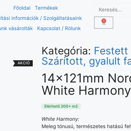
Főoldal
Termékek
lítási információk / Szolgáltatásaink
0
unk vásárolták
Kapcsolat / Rólunk
Kategória:
Festett
Szárított, gyalult f
AKCIÓ
14x121mm Nor
White Harmony 
Elérhető 200+ m2
White Harmony:
Meleg tónusú, természetes hatású fehé