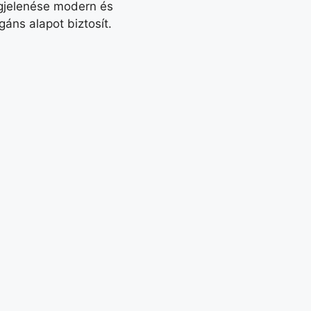
egjelenése modern és
áns alapot biztosít.