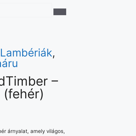
 Lambériák
,
aáru
dTimber –
(fehér)
r árnyalat, amely világos,