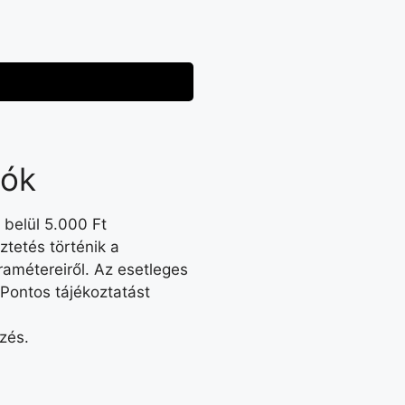
iók
 belül 5.000 Ft
tetés történik a
amétereiről. Az esetleges
 Pontos tájékoztatást
ezés.