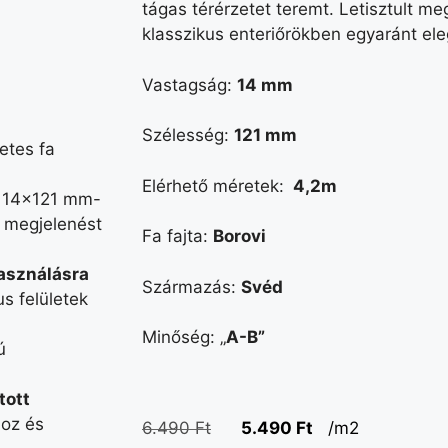
tágas térérzetet teremt. Letisztult m
klasszikus enteriőrökben egyaránt eleg
Vastagság:
14 mm
Szélesség:
121 mm
etes fa
Elérhető méretek:
4,2m
 14×121 mm-
ló megjelenést
Fa fajta:
Borovi
használásra
Származás:
Svéd
s felületek
Minőség: „
A-B”
ú
tott
hoz és
6.490
Ft
5.490
Ft
/m2