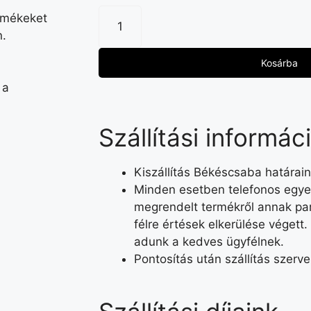
ermékeket
n.
Kosárba
 a
Szállítási informác
Kiszállítás Békéscsaba határain
Minden esetben telefonos egyez
megrendelt termékről annak par
félre értések elkerülése végett.
adunk a kedves ügyfélnek.
Pontosítás után szállítás szerv