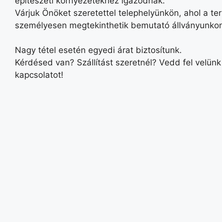
építészeti környezetekhez igazodnak.
Várjuk Önöket szeretettel telephelyünkön, ahol a t
személyesen megtekinthetik bemutató állványunko
Nagy tétel esetén egyedi árat biztosítunk.
Kérdésed van? Szállítást szeretnél? Vedd fel velünk
kapcsolatot!