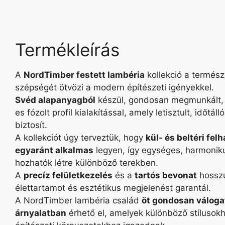
Termékleírás
A
NordTimber festett lambéria
kollekció a termész
szépségét ötvözi a modern építészeti igényekkel.
Svéd alapanyagból
készül, gondosan megmunkált,
es fózolt profil kialakítással, amely letisztult, időtál
biztosít.
A kollekciót úgy terveztük, hogy
kül- és beltéri fel
egyaránt alkalmas
legyen, így egységes, harmoniku
hozhatók létre különböző terekben.
A
precíz felületkezelés
és a
tartós bevonat
hossz
élettartamot és esztétikus megjelenést garantál.
A NordTimber lambéria család
öt gondosan váloga
árnyalatban
érhető el, amelyek különböző stílusok