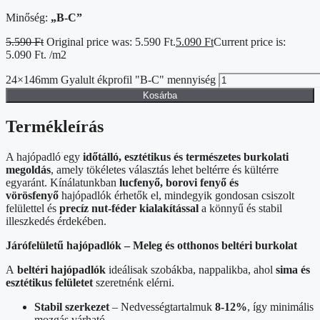
Minőség:
„B-C”
5.590
Ft
Original price was: 5.590 Ft.
5.090
Ft
Current price is:
5.090 Ft.
/m2
24×146mm Gyalult ékprofil "B-C" mennyiség
Kosárba
Termékleírás
A hajópadló egy
időtálló, esztétikus és természetes burkolati
megoldás
, amely tökéletes választás lehet beltérre és kültérre
egyaránt. Kínálatunkban
lucfenyő, borovi fenyő és
vörösfenyő
hajópadlók érhetők el, mindegyik gondosan csiszolt
felülettel és
precíz nut-féder kialakítással
a könnyű és stabil
illeszkedés érdekében.
Járófelületű hajópadlók – Meleg és otthonos beltéri burkolat
A
beltéri hajópadlók
ideálisak szobákba, nappalikba, ahol
sima és
esztétikus felületet
szeretnénk elérni.
Stabil szerkezet
– Nedvességtartalmuk
8-12%
, így minimális
mozgás várható.