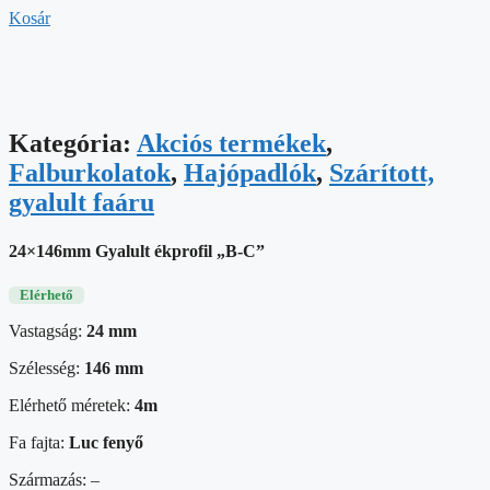
Kosár
Kategória:
Akciós termékek
,
Falburkolatok
,
Hajópadlók
,
Szárított,
gyalult faáru
24×146mm Gyalult ékprofil „B-C”
Elérhető
Vastagság:
24 mm
Szélesség:
146 mm
Elérhető méretek:
4
m
Fa fajta:
Luc fenyő
Származás: –