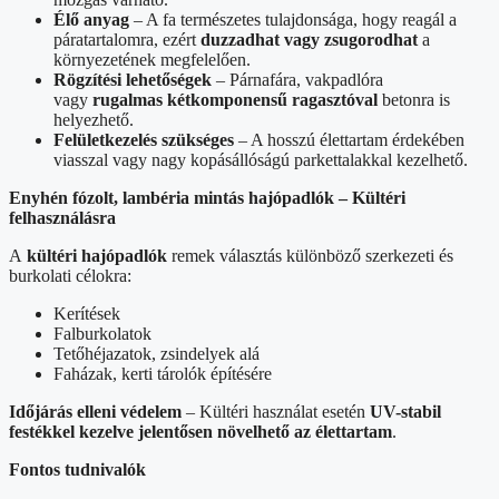
Élő anyag
– A fa természetes tulajdonsága, hogy reagál a
páratartalomra, ezért
duzzadhat vagy zsugorodhat
a
környezetének megfelelően.
Rögzítési lehetőségek
– Párnafára, vakpadlóra
vagy
rugalmas kétkomponensű ragasztóval
betonra is
helyezhető.
Felületkezelés szükséges
– A hosszú élettartam érdekében
viasszal vagy nagy kopásállóságú parkettalakkal kezelhető.
Enyhén fózolt, lambéria mintás hajópadlók – Kültéri
felhasználásra
A
kültéri hajópadlók
remek választás különböző szerkezeti és
burkolati célokra:
Kerítések
Falburkolatok
Tetőhéjazatok, zsindelyek alá
Faházak, kerti tárolók építésére
Időjárás elleni védelem
– Kültéri használat esetén
UV-stabil
festékkel kezelve jelentősen növelhető az élettartam
.
Fontos tudnivalók