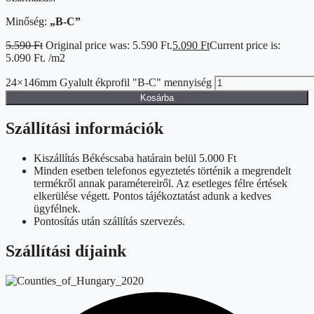
Minőség:
„B-C”
5.590
Ft
Original price was: 5.590 Ft.
5.090
Ft
Current price is:
5.090 Ft.
/m2
24×146mm Gyalult ékprofil "B-C" mennyiség
Kosárba
Szállítási információk
Kiszállítás Békéscsaba határain belül 5.000 Ft
Minden esetben telefonos egyeztetés történik a megrendelt
termékről annak paramétereiről. Az esetleges félre értések
elkerülése végett. Pontos tájékoztatást adunk a kedves
ügyfélnek.
Pontosítás után szállítás szervezés.
Szállítási díjaink