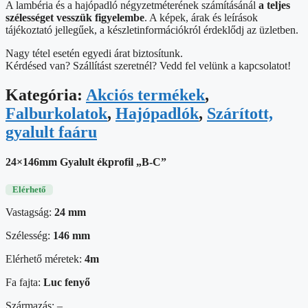
A lambéria és a hajópadló négyzetméterének számításánál
a teljes
szélességet vesszük figyelembe
. A képek, árak és leírások
tájékoztató jellegűek, a készletinformációkról érdeklődj az üzletben.
Nagy tétel esetén egyedi árat biztosítunk.
Kérdésed van? Szállítást szeretnél? Vedd fel velünk a kapcsolatot!
Kategória:
Akciós termékek
,
Falburkolatok
,
Hajópadlók
,
Szárított,
gyalult faáru
24×146mm Gyalult ékprofil „B-C”
Elérhető
Vastagság:
24 mm
Szélesség:
146 mm
Elérhető méretek:
4
m
Fa fajta:
Luc fenyő
Származás: –