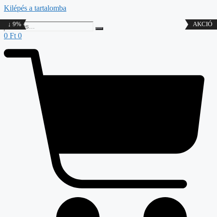
Kilépés a tartalomba
↓ 9%
AKCIÓ
0
Ft
0