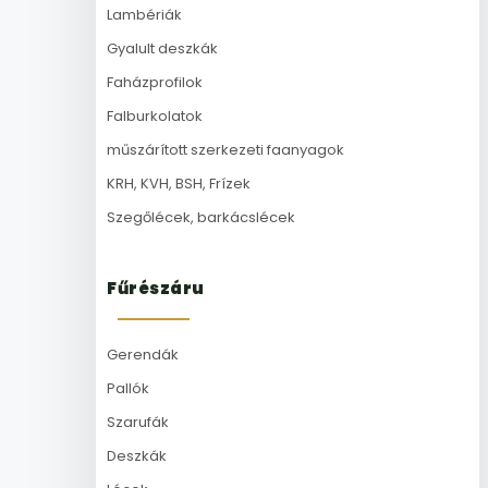
Lambériák
Gyalult deszkák
Faházprofilok
Falburkolatok
műszárított szerkezeti faanyagok
KRH, KVH, BSH, Frízek
Szegőlécek, barkácslécek
Fűrészáru
Gerendák
Pallók
Szarufák
Deszkák