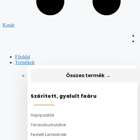
Kosár
Főoldal
Termékek
Összes termék →
Szárított, gyalult faáru
Hajópadlók
Teraszburkolatok
Festett Lambériák