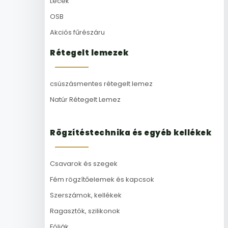
Lécek
OSB
Akciós fűrészáru
Rétegelt lemezek
csúszásmentes rétegelt lemez
Natúr Rétegelt Lemez
Rögzítéstechnika és egyéb kellékek
Csavarok és szegek
Fém rögzítőelemek és kapcsok
Szerszámok, kellékek
Ragasztók, szilikonok
Fóliák