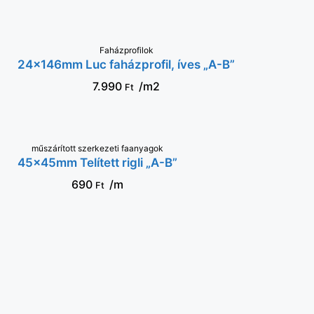
Faházprofilok
KOSÁRBA
24×146mm Luc faházprofil, íves „A-B”
7.990
/m2
Ft
műszárított szerkezeti faanyagok
KOSÁRBA
45x45mm Telített rigli „A-B”
690
/m
Ft