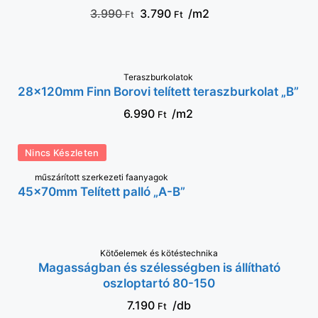
3.990
3.790
/m2
Ft
Ft
Teraszburkolatok
KOSÁRBA
28×120mm Finn Borovi telített teraszburkolat „B”
6.990
/m2
Ft
Nincs Készleten
műszárított szerkezeti faanyagok
45x70mm Telített palló „A-B”
Kötőelemek és kötéstechnika
KOSÁRBA
Magasságban és szélességben is állítható
oszloptartó 80-150
7.190
/db
Ft