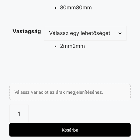
80mm
80mm
Vastagság
2mm
2mm
Válassz variációt az árak megjelenítéséhez.
Kosárba