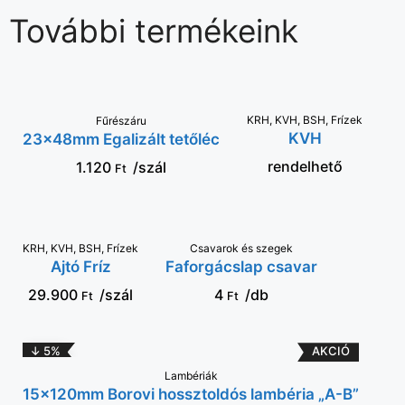
További termékeink
KRH, KVH, BSH, Frízek
KOSÁRBA
KOSÁRBA
Fűrészáru
KVH
23x48mm Egalizált tetőléc
rendelhető
1.120
/szál
Ft
KRH, KVH, BSH, Frízek
KOSÁRBA
VÁLASSZ OPCIÓT
Csavarok és szegek
Ajtó Fríz
Faforgácslap csavar
29.900
/szál
4
/db
Ft
Ft
↓ 5%
KOSÁRBA
Lambériák
15x120mm Borovi hossztoldós lambéria „A-B”