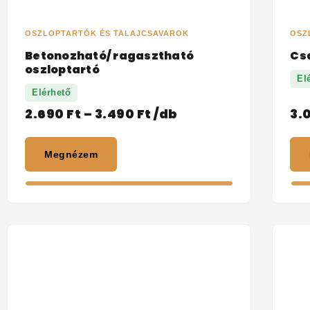
OSZLOPTARTÓK ÉS TALAJCSAVAROK
OSZ
Betonozható/ ragasztható
Cs
oszloptartó
El
Elérhető
2.690
Ft
–
3.490
Ft
/db
3.
Megnézem