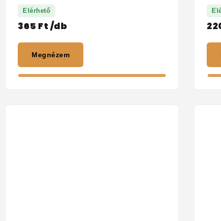
Elérhető
El
365
Ft
/db
22
Megnézem