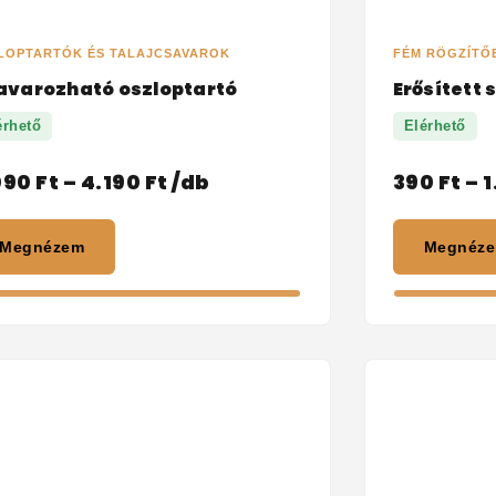
LOPTARTÓK ÉS TALAJCSAVAROK
FÉM RÖGZÍTŐ
avarozható oszloptartó
Erősített
érhető
Elérhető
090
Ft
–
4.190
Ft
/db
390
Ft
–
1
Megnézem
Megnéz