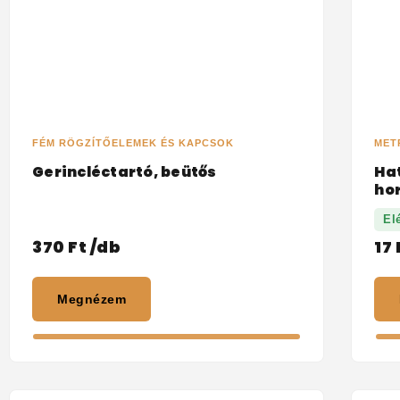
FÉM RÖGZÍTŐELEMEK ÉS KAPCSOK
MET
Gerincléctartó, beütős
Ha
ho
El
370
Ft
/db
17
Megnézem