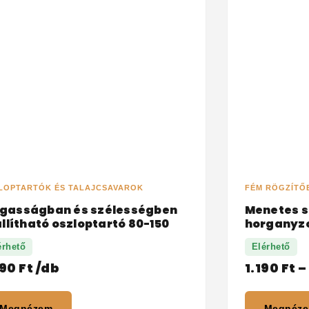
LOPTARTÓK ÉS TALAJCSAVAROK
FÉM RÖGZÍTŐ
gasságban és szélességben
Menetes sz
állítható oszloptartó 80-150
horganyz
érhető
Elérhető
190
Ft
/db
1.190
Ft
–
Megnézem
Megnéz