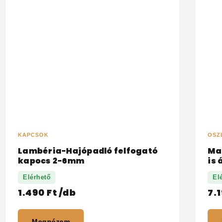
KAPCSOK
OSZ
Lambéria-Hajópadló felfogató
Ma
kapocs 2-6mm
is 
Elérhető
El
1.490
Ft
/db
7.
Megnézem