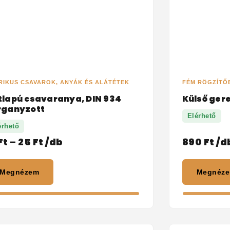
RIKUS CSAVAROK, ANYÁK ÉS ALÁTÉTEK
FÉM RÖGZÍTŐ
tlapú csavaranya, DIN 934
Külső ger
rganyzott
Elérhető
érhető
Ft
–
25
Ft
/db
890
Ft
/d
Megnézem
Megnéz