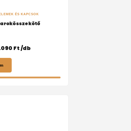
ELEMEK ÉS KAPCSOK
 sarokösszekötő
.090
Ft
/db
em