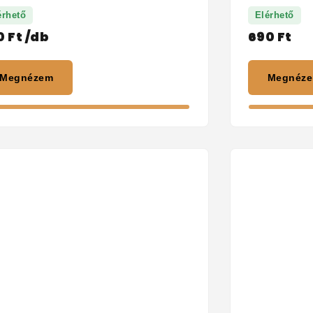
érhető
Elérhető
0
Ft
/db
690
Ft
Megnézem
Megnéz