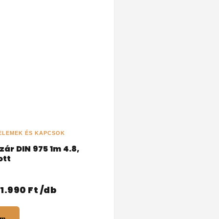
ELEMEK ÉS KAPCSOK
ár DIN 975 1m 4.8,
ott
1.990
Ft
/db
em