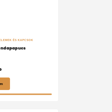
ELEMEK ÉS KAPCSOK
endapapucs
b
em