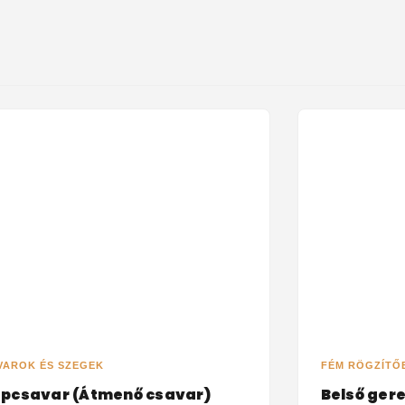
VAROK ÉS SZEGEK
FÉM RÖGZÍTŐ
apcsavar (Átmenő csavar)
Belső ger