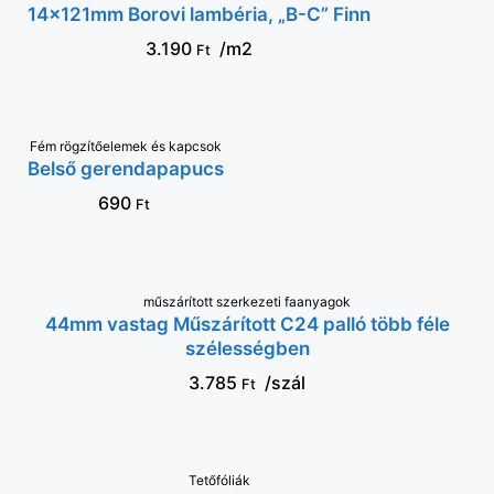
14x121mm Borovi lambéria, „B-C” Finn
3.190
/m2
Ft
Fém rögzítőelemek és kapcsok
KOSÁRBA
Belső gerendapapucs
690
Ft
műszárított szerkezeti faanyagok
VÁLASSZ OPCIÓT
44mm vastag Műszárított C24 palló több féle
szélességben
3.785
/szál
Ft
VÁLASSZ OPCIÓT
Tetőfóliák