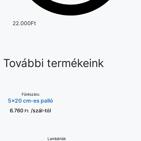
22.000Ft
További termékeink
VÁLASSZ
Fűrészáru
5×20 cm-es palló
OPCIÓT
6.760
/szál-tól
Ft
KOSÁRBA
Lambériák