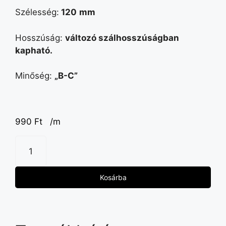
Szélesség:
120
mm
Hosszúság:
változó szálhosszúságban
kapható.
Minőség:
„B-C”
990
Ft
/m
Kosárba