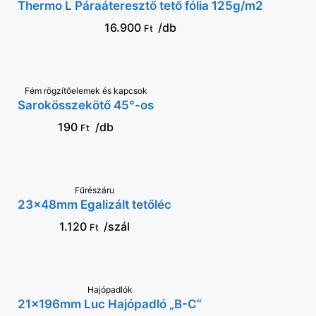
Thermo L Páraáteresztő tető fólia 125g/m2
16.900
/db
Ft
Fém rögzítőelemek és kapcsok
VÁLASSZ OPCIÓT
Sarokösszekötő 45°-os
190
/db
Ft
KOSÁRBA
Fűrészáru
23x48mm Egalizált tetőléc
1.120
/szál
Ft
KOSÁRBA
Hajópadlók
21x196mm Luc Hajópadló „B-C”