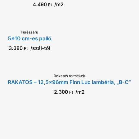
4.490
/m2
Ft
VÁLASSZ
Fűrészáru
5×10 cm-es palló
OPCIÓT
3.380
/szál-tól
Ft
Rakatos termékek
KOSÁRBA
RAKATOS – 12,5x96mm Finn Luc lambéria, „B-C”
2.300
/m2
Ft