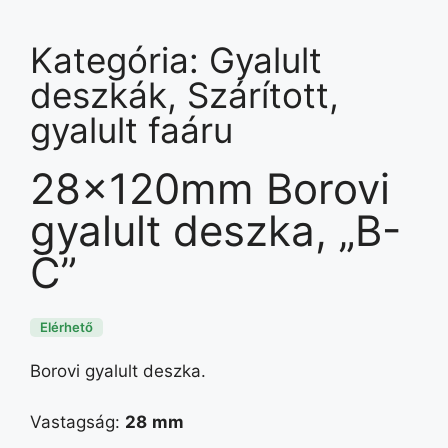
Kategória:
Gyalult
deszkák
,
Szárított,
gyalult faáru
28x120mm Borovi
gyalult deszka, „B-
C”
Elérhető
Borovi gyalult deszka.
Vastagság:
28
mm