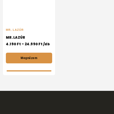
MR. LAZÚR
MR. LAZÚR
4.190
Ft
–
24.990
Ft
/db
Megnézem