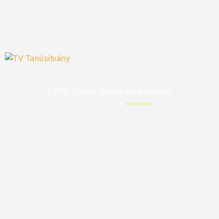
©
2026
Sztanfa Minden jog fenntartva.
Design & Developed by
webluminar