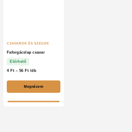
CSAVAROK ÉS SZEGEK
Faforgácslap csavar
Elérhető
4
Ft
–
56
Ft
/db
Megnézem