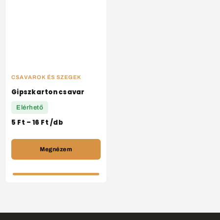
CSAVAROK ÉS SZEGEK
Gipszkarton csavar
Elérhető
5
Ft
–
16
Ft
/db
Megnézem