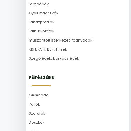
Lambériák
Gyalult deszkák
Faházprofilok
Falburkolatok
műszárított szerkezeti faanyagok
KRH, KVH, BSH, Frízek
Szegőlécek, barkácslécek
Fűrészáru
Gerendák
Pallók
Szarufák
Deszkák