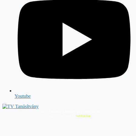
Youtube
©
2026
Sztanfa Minden jog fenntartva.
Design & Developed by
webluminar