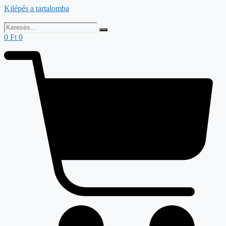
Kilépés a tartalomba
0
Ft
0