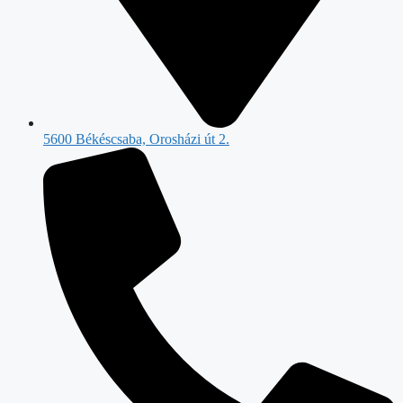
5600 Békéscsaba, Orosházi út 2.