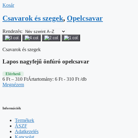
Kosár
Csavarok és szegek
,
Opelcsavar
Rendezés:
Csavarok és szegek
Lapos nagyfejű önfúró opelcsavar
Elérhető
6
Ft
–
310
Ft
Ártartomány: 6 Ft - 310 Ft
/db
Megnézem
Információk
Termékek
ÁSZF
Adatkezelés
Kapcsolat