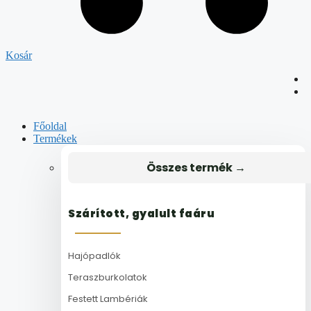
Kosár
Főoldal
Termékek
Összes termék →
Szárított, gyalult faáru
Hajópadlók
Teraszburkolatok
Festett Lambériák