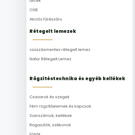
Lécek
OSB
Akciós fűrészáru
Rétegelt lemezek
csúszásmentes rétegelt lemez
Natúr Rétegelt Lemez
Rögzítéstechnika és egyéb kellékek
Csavarok és szegek
Fém rögzítőelemek és kapcsok
Szerszámok, kellékek
Ragasztók, szilikonok
Fóliák