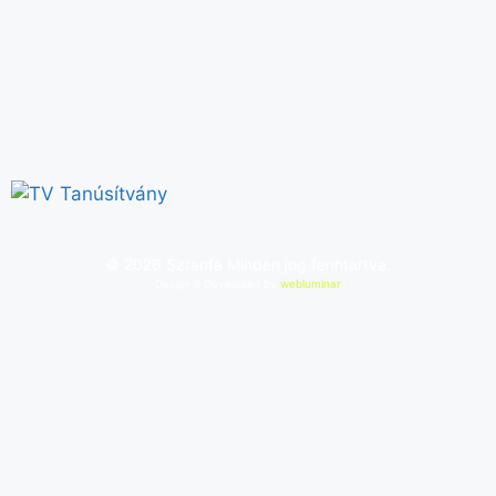
©
2026
Sztanfa Minden jog fenntartva.
Design & Developed by
webluminar