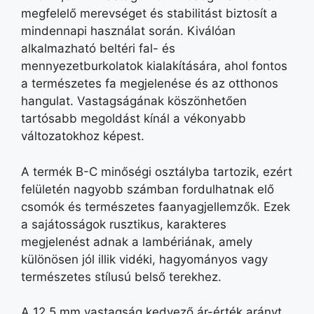
megfelelő merevséget és stabilitást biztosít a
mindennapi használat során. Kiválóan
alkalmazható beltéri fal- és
mennyezetburkolatok kialakítására, ahol fontos
a természetes fa megjelenése és az otthonos
hangulat. Vastagságának köszönhetően
tartósabb megoldást kínál a vékonyabb
változatokhoz képest.
A termék B-C minőségi osztályba tartozik, ezért
felületén nagyobb számban fordulhatnak elő
csomók és természetes faanyagjellemzők. Ezek
a sajátosságok rusztikus, karakteres
megjelenést adnak a lambériának, amely
különösen jól illik vidéki, hagyományos vagy
természetes stílusú belső terekhez.
A 12,5 mm vastagság kedvező ár-érték arányt