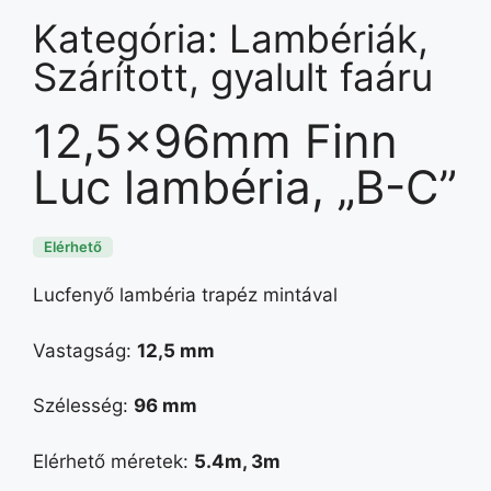
Kategória:
Lambériák
,
Szárított, gyalult faáru
12,5x96mm Finn
Luc lambéria, „B-C”
Elérhető
Lucfenyő lambéria trapéz mintával
Vastagság:
12,5 mm
Szélesség:
96 mm
Elérhető méretek:
5.4m, 3m