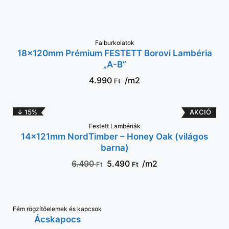
Falburkolatok
KOSÁRBA
18x120mm Prémium FESTETT Borovi Lambéria
„A-B”
4.990
/m2
Ft
↓ 15%
Festett Lambériák
KOSÁRBA
14x121mm NordTimber – Honey Oak (világos
barna)
6.490
5.490
/m2
Ft
Ft
Fém rögzítőelemek és kapcsok
KOSÁRBA
Ácskapocs