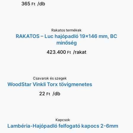
365
/db
Ft
Rakatos termékek
KOSÁRBA
RAKATOS – Luc hajópadló 19×146 mm, BC
minőség
423.400
/rakat
Ft
VÁLASSZ OPCIÓT
Csavarok és szegek
WoodStar Vinkli Torx tövigmenetes
22
/db
Ft
KOSÁRBA
Kapcsok
Lambéria-Hajópadló felfogató kapocs 2-6mm