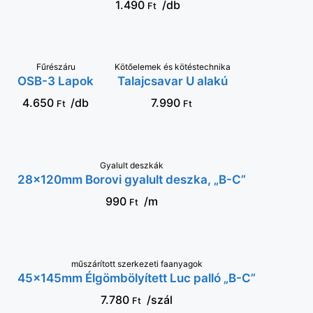
1.490
/db
Ft
Kötőelemek és kötéstechnika
KOSÁRBA
VÁLASSZ
Fűrészáru
Talajcsavar U alakú
OSB-3 Lapok
OPCIÓT
7.990
4.650
/db
Ft
Ft
Gyalult deszkák
KOSÁRBA
28x120mm Borovi gyalult deszka, „B-C”
990
/m
Ft
műszárított szerkezeti faanyagok
KOSÁRBA
45x145mm Élgömbölyített Luc palló „B-C”
7.780
/szál
Ft