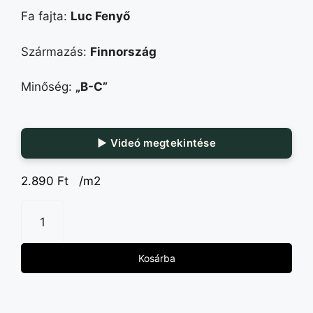
Fa fajta:
Luc Fenyő
Származás:
Finnország
Minőség:
„B-C”
▶ Videó megtekintése
2.890
Ft
/m2
Kosárba