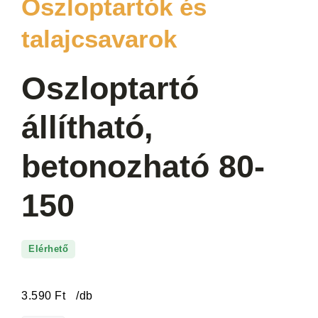
Oszloptartók és
talajcsavarok
Oszloptartó
állítható,
betonozható 80-
150
Elérhető
3.590
Ft
/db