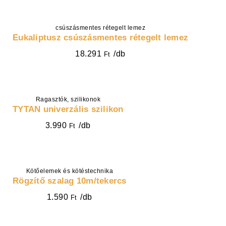
csúszásmentes rétegelt lemez
VÁLASSZ OPCIÓT
Eukaliptusz csúszásmentes rétegelt lemez
18.291
/db
Ft
Ragasztók, szilikonok
KOSÁRBA
TYTAN univerzális szilikon
3.990
/db
Ft
Kötőelemek és kötéstechnika
VÁLASSZ OPCIÓT
Rögzítő szalag 10m/tekercs
1.590
/db
Ft