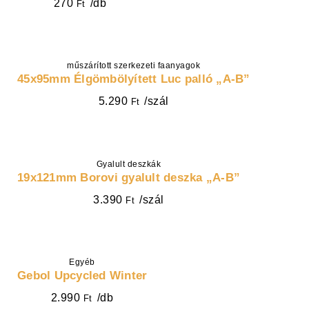
270
/db
Ft
műszárított szerkezeti faanyagok
KOSÁRBA
45x95mm Élgömbölyített Luc palló „A-B”
5.290
/szál
Ft
Gyalult deszkák
KOSÁRBA
19x121mm Borovi gyalult deszka „A-B”
3.390
/szál
Ft
KOSÁRBA
Egyéb
Gebol Upcycled Winter
2.990
/db
Ft