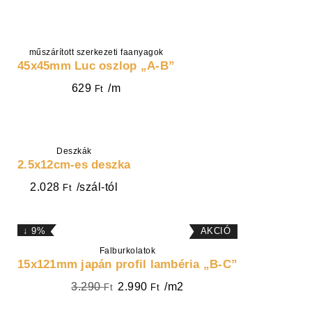
műszárított szerkezeti faanyagok
KOSÁRBA
45x45mm Luc oszlop „A-B”
629
/m
Ft
VÁLASSZ OPCIÓT
Deszkák
2.5x12cm-es deszka
2.028
/szál-tól
Ft
↓ 9%
Falburkolatok
KOSÁRBA
15x121mm japán profil lambéria „B-C”
3.290
2.990
/m2
Ft
Ft