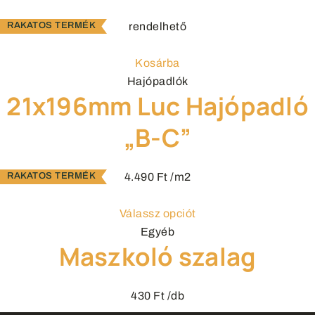
rendelhető
Kosárba
Hajópadlók
21x196mm Luc Hajópadló
„B-C”
4.490
Ft
/m2
Válassz opciót
Egyéb
Maszkoló szalag
430
Ft
/db