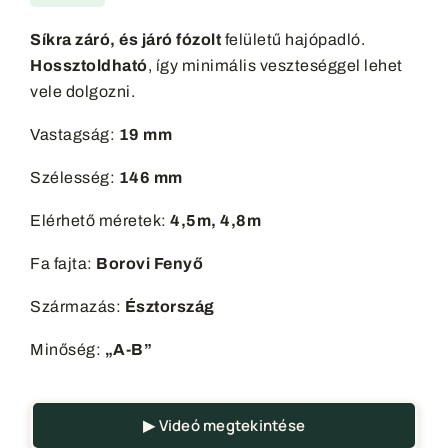
Síkra záró, és járó fózolt
felületű hajópadló.
Hossztoldható
, így minimális veszteséggel lehet
vele dolgozni.
Vastagság:
19 mm
Szélesség:
146 mm
Elérhető méretek:
4,5m, 4,8m
Fa fajta:
Borovi Fenyő
Származás:
Észtország
Minőség:
„A-B”
▶ Videó megtekintése