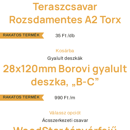
Teraszcsavar
Rozsdamentes A2 Torx
35
Ft
/db
Kosárba
Gyalult deszkák
28x120mm Borovi gyalult
deszka, „B-C”
990
Ft
/m
Válassz opciót
Ácsszerkezeti csavar