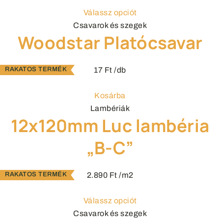
Válassz opciót
Csavarok és szegek
Woodstar Platócsavar
17
Ft
/db
Kosárba
Lambériák
12x120mm Luc lambéria
„B-C”
2.890
Ft
/m2
Válassz opciót
Csavarok és szegek