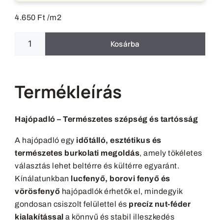
4.650
Ft
/m2
Kosárba
Termékleírás
Hajópadló – Természetes szépség és tartósság
A hajópadló egy
időtálló, esztétikus és
természetes burkolati megoldás
, amely tökéletes
választás lehet beltérre és kültérre egyaránt.
Kínálatunkban
lucfenyő, borovi fenyő és
vörösfenyő
hajópadlók érhetők el, mindegyik
gondosan csiszolt felülettel és
precíz nut-féder
kialakítással
a könnyű és stabil illeszkedés