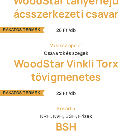
WoodStar tányérfejű
ácsszerkezeti csavar
26
Ft
/db
Válassz opciót
Csavarok és szegek
WoodStar Vinkli Torx
tövigmenetes
22
Ft
/db
Kosárba
KRH, KVH, BSH, Frízek
BSH