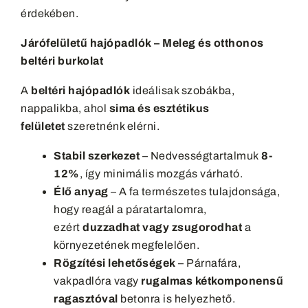
érdekében.
Járófelületű hajópadlók – Meleg és otthonos
beltéri burkolat
A
beltéri hajópadlók
ideálisak szobákba,
nappalikba, ahol
sima és esztétikus
felületet
szeretnénk elérni.
Stabil szerkezet
– Nedvességtartalmuk
8-
12%
, így minimális mozgás várható.
Élő anyag
– A fa természetes tulajdonsága,
hogy reagál a páratartalomra,
ezért
duzzadhat vagy zsugorodhat
a
környezetének megfelelően.
Rögzítési lehetőségek
– Párnafára,
vakpadlóra vagy
rugalmas kétkomponensű
ragasztóval
betonra is helyezhető.