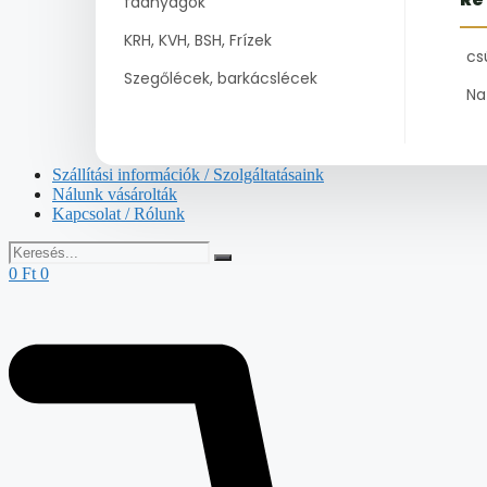
faanyagok
KRH, KVH, BSH, Frízek
cs
Szegőlécek, barkácslécek
Na
Szállítási információk / Szolgáltatásaink
Nálunk vásárolták
Kapcsolat / Rólunk
0
Ft
0