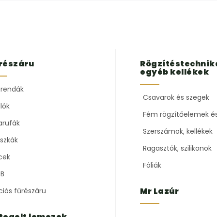
részáru
Rögzítéstechnik
egyéb kellékek
rendák
Csavarok és szegek
lók
Fém rögzítőelemek é
arufák
Szerszámok, kellékek
szkák
Ragasztók, szilikonok
cek
Fóliák
B
Mr Lazúr
ciós fűrészáru
tegelt lemezek