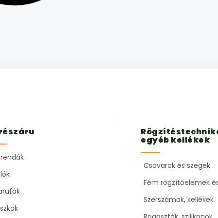
részáru
Rögzítéstechnik
egyéb kellékek
rendák
Csavarok és szegek
lók
Fém rögzítőelemek é
arufák
Szerszámok, kellékek
szkák
Ragasztók, szilikonok