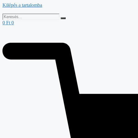
Kilépés a tartalomba
0
Ft
0