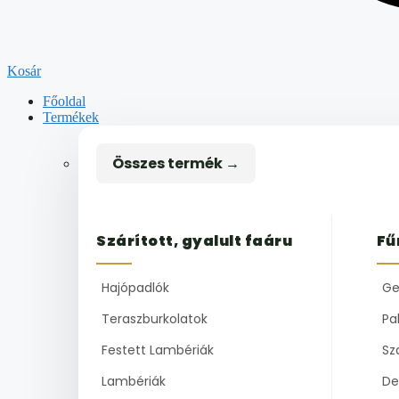
Kosár
Főoldal
Termékek
Összes termék →
Szárított, gyalult faáru
Fű
Hajópadlók
Ge
Teraszburkolatok
Pal
Festett Lambériák
Sz
Lambériák
De