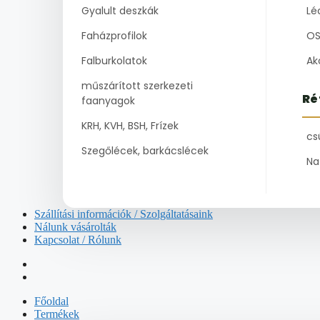
Gyalult deszkák
Lé
Faházprofilok
OS
Falburkolatok
Ak
műszárított szerkezeti
Ré
faanyagok
KRH, KVH, BSH, Frízek
cs
Szegőlécek, barkácslécek
Na
Szállítási információk / Szolgáltatásaink
Nálunk vásárolták
Kapcsolat / Rólunk
Főoldal
Termékek