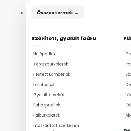
Összes termék →
Szárított, gyalult faáru
Fű
Hajópadlók
Ge
Teraszburkolatok
Pal
Festett Lambériák
Sz
Lambériák
De
Gyalult deszkák
Lé
Faházprofilok
OS
Falburkolatok
Ak
műszárított szerkezeti
Ré