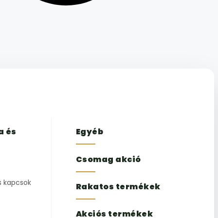
a és
Egyéb
Csomag akció
s kapcsok
Rakatos termékek
Akciós termékek