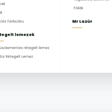
cek
Fóliák
B
Mr Lazúr
ciós fűrészáru
tegelt lemezek
úszásmentes rétegelt lemez
túr Rétegelt Lemez