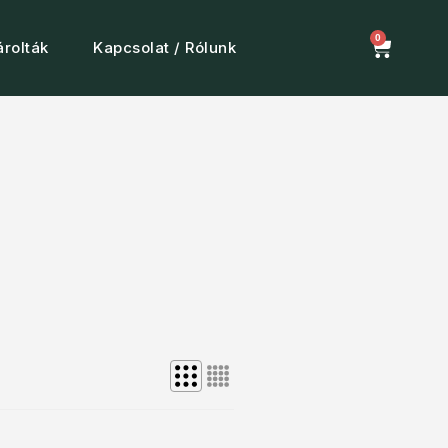
0
rolták
Kapcsolat / Rólunk