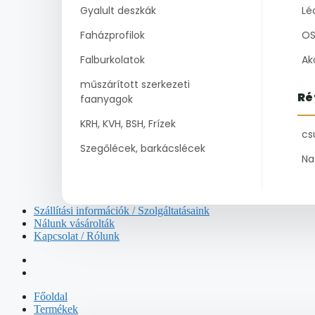
Gyalult deszkák
Lé
Faházprofilok
OS
Falburkolatok
Ak
műszárított szerkezeti
Ré
faanyagok
KRH, KVH, BSH, Frízek
cs
Szegőlécek, barkácslécek
Na
Szállítási információk / Szolgáltatásaink
Nálunk vásárolták
Kapcsolat / Rólunk
Főoldal
Termékek