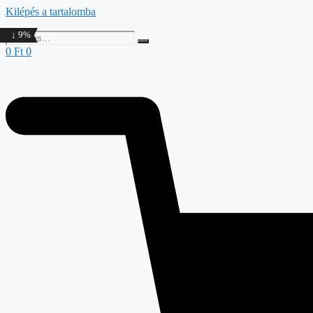
Kilépés a tartalomba
↓ 9%
0
Ft
0