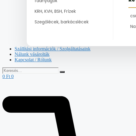
faanyagok
KRH, KVH, BSH, Frízek
cs
Szegőlécek, barkácslécek
Na
Szállítási információk / Szolgáltatásaink
Nálunk vásárolták
Kapcsolat / Rólunk
0
Ft
0