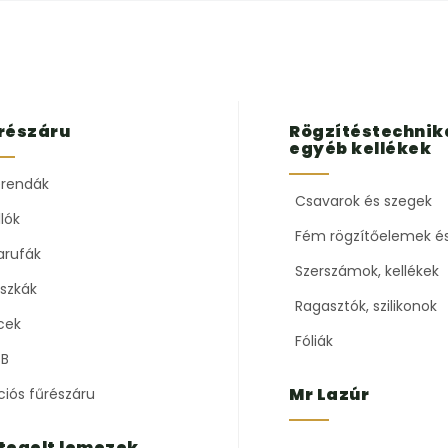
részáru
Rögzítéstechnik
egyéb kellékek
rendák
Csavarok és szegek
lók
Fém rögzítőelemek é
arufák
Szerszámok, kellékek
szkák
Ragasztók, szilikonok
cek
Fóliák
B
Mr Lazúr
ciós fűrészáru
tegelt lemezek