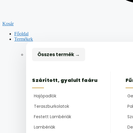
Kosár
Főoldal
Termékek
Összes termék →
Szárított, gyalult faáru
Fű
Hajópadlók
Ge
Teraszburkolatok
Pal
Festett Lambériák
Sz
Lambériák
De