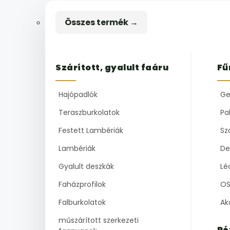
Összes termék →
Szárított, gyalult faáru
Fű
Hajópadlók
Ge
Teraszburkolatok
Pal
Festett Lambériák
Sz
Lambériák
De
Gyalult deszkák
Lé
Faházprofilok
OS
Falburkolatok
Ak
műszárított szerkezeti
Ré