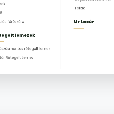
cek
Fóliák
B
Mr Lazúr
ciós fűrészáru
tegelt lemezek
úszásmentes rétegelt lemez
túr Rétegelt Lemez