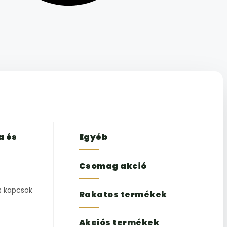
a és
Egyéb
Csomag akció
s kapcsok
Rakatos termékek
Akciós termékek