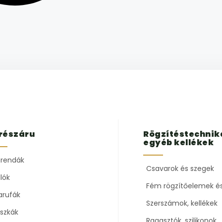
részáru
Rögzítéstechnik
egyéb kellékek
rendák
Csavarok és szegek
lók
Fém rögzítőelemek é
arufák
Szerszámok, kellékek
szkák
Ragasztók, szilikonok