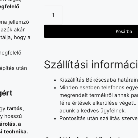
egfelelő
ria jellemző
mazók akár
Kosárba
tálja, hogy a
egfelelő
Szállítási informác
építés után
Kiszállítás Békéscsaba határain
Minden esetben telefonos egyez
gért
megrendelt termékről annak par
félre értések elkerülése végett.
egy
tartós,
adunk a kedves ügyfélnek.
y hosszú
Pontosítás után szállítás szerv
árolás, a
si technika.