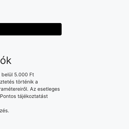
iók
 belül 5.000 Ft
tetés történik a
amétereiről. Az esetleges
 Pontos tájékoztatást
ezés.