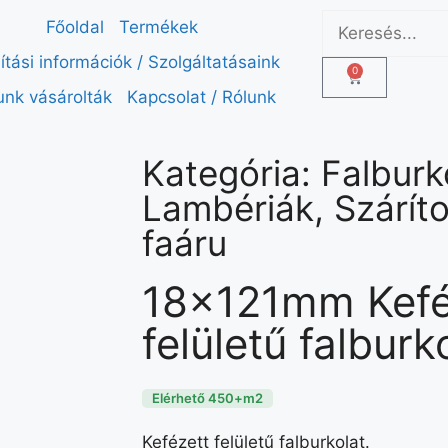
Főoldal
Termékek
lítási információk / Szolgáltatásaink
0
unk vásárolták
Kapcsolat / Rólunk
Kategória:
Falburk
Lambériák
,
Száríto
faáru
18x121mm Kefé
felületű falburk
Elérhető 450+m2
Kefézett felületű falburkolat.