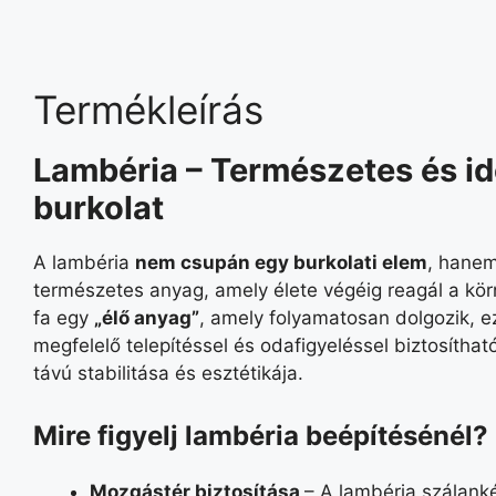
Termékleírás
Lambéria – Természetes és id
burkolat
A lambéria
nem csupán egy burkolati elem
, hane
természetes anyag, amely élete végéig reagál a kör
fa egy
„élő anyag”
, amely folyamatosan dolgozik, e
megfelelő telepítéssel és odafigyeléssel biztosíthat
távú stabilitása és esztétikája.
Mire figyelj lambéria beépítésénél?
Mozgástér biztosítása
– A lambéria szálanké