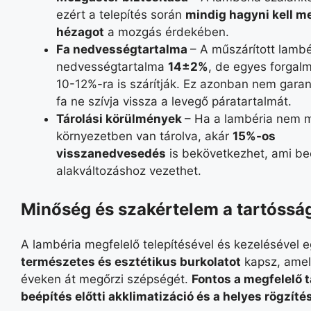
ezért a telepítés során
mindig hagyni kell m
hézagot
a mozgás érdekében.
Fa nedvességtartalma
– A műszárított lambé
nedvességtartalma
14±2%
, de egyes forgal
10-12%-ra is szárítják. Ez azonban nem garan
fa ne szívja vissza a levegő páratartalmát.
Tárolási körülmények
– Ha a lambéria nem m
környezetben van tárolva, akár
15%-os
visszanedvesedés
is bekövetkezhet, ami be
alakváltozáshoz vezethet.
Minőség és szakértelem a tartóssá
A lambéria megfelelő telepítésével és kezelésével 
természetes és esztétikus burkolatot
kapsz, amel
éveken át megőrzi szépségét.
Fontos a megfelelő t
beépítés előtti akklimatizáció és a helyes rögzíté