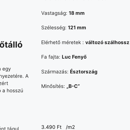
Vastagság:
18 mm
Szélesség:
121 mm
Elérhető méretek :
változó szálhossz
őtálló
Fa fajta:
Luc Fenyő
m egy
Származás:
Észtország
nyezetére. A
zért
Minősítés:
„B-C”
ó a hosszú
3.490
Ft
/m2
nt tágul,