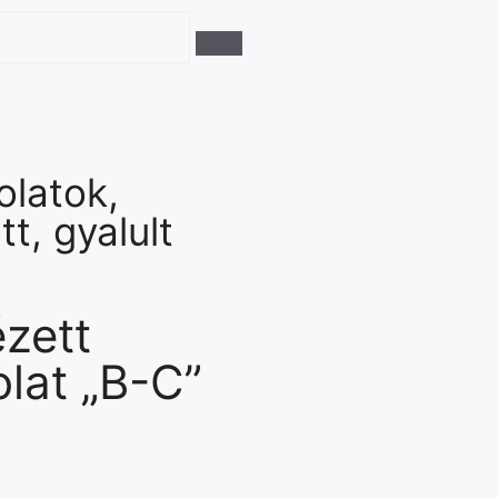
olatok
,
tt, gyalult
zett
olat „B-C”