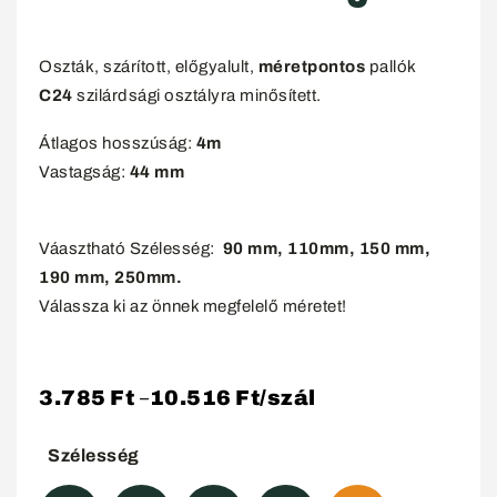
Oszták, szárított, előgyalult,
méretpontos
pallók
C24
szilárdsági osztályra minősített.
Átlagos hosszúság:
4m
Vastagság:
44 mm
Váasztható Szélesség:
90 mm, 110mm,
150 mm,
190 mm, 250mm.
Válassza ki az önnek megfelelő méretet!
3.785
Ft
10.516
Ft
/szál
–
Szélesség