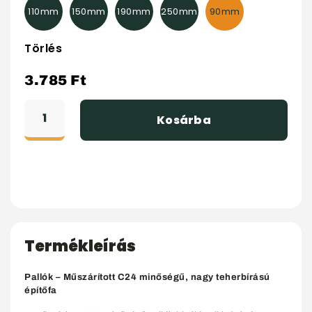
110mm
150mm
190mm
250mm
90mm
Törlés
3.785
Ft
Kosárba
Termékleírás
Pallók – Műszárított C24 minőségű, nagy teherbírású
építőfa