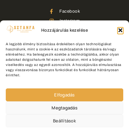
Facebook
Instagram
Hozzájárulás kezelése
TikTok
Youtube
A legjobb élmény biztosítása érdekében olyan technológiákat
használunk, mint a cookie-k az eszközadatok tárolására és/vagy
eléréséhez. Ha beleegyezik ezekbe a technológiákba, akkor olyan
adatokat dolgozhatunk fel ezen az oldalon, mint a böngészési
viselkedés vagy az egyedi azonosítók. A hozzájárulás elmulasztása
vagy visszavonása bizonyos funkciókat és funkciókat hátrányosan
érinthet.
©
2026
Sztanfa Minden jog fenntartva.
Elfogadás
Design & Developed by
webluminar
Megtagadás
Beállítások