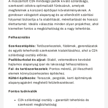
A műszárított C24 minőségű pallók kiváló szilárdságú,
szerkezeti célokra optimalizált fűrészáruk, amelyek
megfelelnek a korszerű építőipari követelményeknek. A
gondosan válogatott alapanyag és az ellenőrzött szárítási
folyamat biztosítja a fa stabilitását, mérettartását és hosszú
élettartamát. Ideális választás minden olyan projekthez, ahol
kiemelten fontos a megbízhatóság és a nagy teherbírás.
Felhasználás
Szerkezetépítés:
Tetőszerkezetek, födémek, gerendázatok
és egyéb teherhordó szerkezetek kialakításához, ahol a C24
szilárdsági osztály előírás.
Padlóburkolat és aljzat:
Stabil, vetemedésre kevésbé
hajlamos alapanyag ipari és lakossági felhasználásra.
Fal- és tartószerkezetek:
Pontos méretű, jól illeszthető
elemek könnyűszerkezetes építéshez.
Kültéri építkezés:
Teraszok, pergolák, kerti építmények
alapanyagaként megfelelő felületkezeléssel.
Fontos tudnivalók
C24 szilárdsági osztály – garantált teherbírás és
szerkezeti megbízhatóság