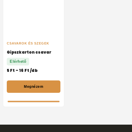
CSAVAROK ÉS SZEGEK
Gipszkarton csavar
Elérhető
5
Ft
–
16
Ft
/db
Megnézem